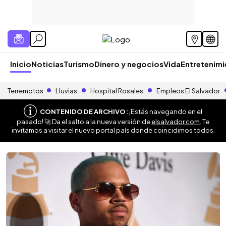
Inicio
Noticias
Turismo
Dinero y negocios
Vida
Entretenim
Terremotos
Lluvias
Hospital Rosales
Empleos El Salvador
CONTENIDO DE ARCHIVO:
¡Estás navegando en el
pasado! 🚀 Da el salto a la nueva versión de
elsalvador.com
. Te
invitamos a visitar el nuevo portal país donde coincidimos todos.