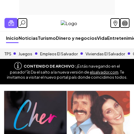
Inicio
Noticias
Turismo
Dinero y negocios
Vida
Entretenim
TPS
Juegos
Empleos El Salvador
Viviendas El Salvador
CONTENIDO DE ARCHIVO:
¡Estás navegando en el
pasado! 🚀 Da el salto a la nueva versión de
elsalvador.com
. Te
invitamos a visitar el nuevo portal país donde coincidimos todos.