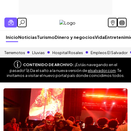
Inicio
Noticias
Turismo
Dinero y negocios
Vida
Entretenim
Terremotos
Lluvias
Hospital Rosales
Empleos El Salvador
CONTENIDO DE ARCHIVO:
¡Estás navegando en el
pasado! 🚀 Da el salto a la nueva versión de
elsalvador.com
. Te
invitamos a visitar el nuevo portal país donde coincidimos todos.