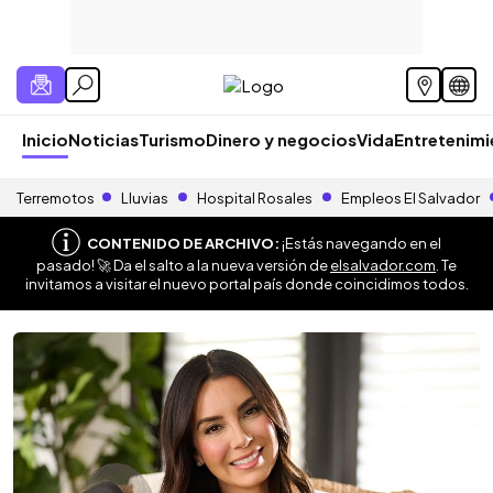
Inicio
Noticias
Turismo
Dinero y negocios
Vida
Entretenim
Terremotos
Lluvias
Hospital Rosales
Empleos El Salvador
CONTENIDO DE ARCHIVO:
¡Estás navegando en el
pasado! 🚀 Da el salto a la nueva versión de
elsalvador.com
. Te
invitamos a visitar el nuevo portal país donde coincidimos todos.