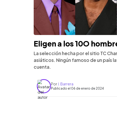
Eligen a los 10O homb
La selección hecha por el sitio TC Ch
asiáticos. Ningún famoso de un país 
cuenta.
Por
J. Barrera
Publicado el 06 de enero de 2024
0:00
Facebook
Twitter