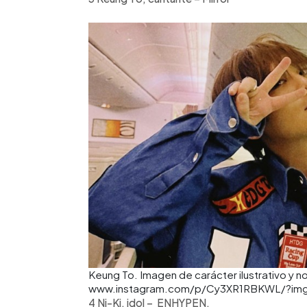
Keung To. Imagen de carácter ilustrativo y n
www.instagram.com/p/Cy3XR1RBKWL/?img
4 Ni-Ki, idol – ENHYPEN.