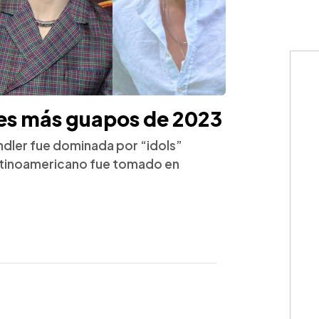
res más guapos de 2023
andler fue dominada por “idols”
latinoamericano fue tomado en
WhatsApp
Copiar link