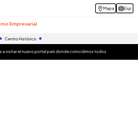
Mapa
Esp
rno Empresarial
Centro Histórico
os a visitar el nuevo portal país donde coincidimos todos.