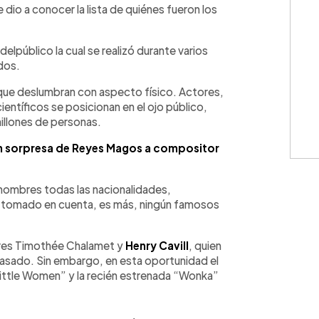
dio a conocer la lista de quiénes fueron los
delpúblico la cual se realizó durante varios
dos.
 que deslumbran con aspecto físico. Actores,
ientíficos se posicionan en el ojo público,
illones de personas.
an sorpresa de Reyes Magos a compositor
 hombres todas las nacionalidades,
 tomado en cuenta, es más, ningún famosos
tores Timothée Chalamet y
Henry Cavill
, quien
asado. Sin embargo, en esta oportunidad el
ittle Women” y la recién estrenada “Wonka”