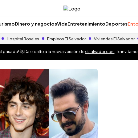
urismo
Dinero y negocios
Vida
Entretenimiento
Deportes
Ento
Hospital Rosales
Empleos El Salvador
Viviendas El Salvador
 pasado! 🚀 Da el salto a la nueva versión de
elsalvador.com
. Te invitam