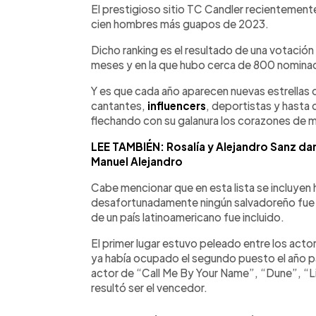
►
Escuchar artículo
El prestigioso sitio TC Candler recientemente 
cien hombres más guapos de 2023.
Dicho ranking es el resultado de una votación 
meses y en la que hubo cerca de 800 nomina
Y es que cada año aparecen nuevas estrellas
cantantes,
influencers
, deportistas y hasta c
flechando con su galanura los corazones de m
LEE TAMBIÉN: Rosalía y Alejandro Sanz d
Manuel Alejandro
Cabe mencionar que en esta lista se incluyen
desafortunadamente ningún salvadoreño fue
de un país latinoamericano fue incluido.
El primer lugar estuvo peleado entre los ac
ya había ocupado el segundo puesto el año p
actor de “Call Me By Your Name”, “Dune”, “L
resultó ser el vencedor.