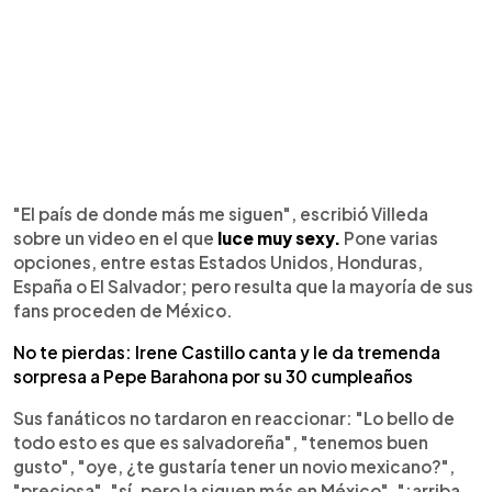
"El país de donde más me siguen", escribió Villeda
sobre un video en el que
luce muy sexy.
Pone varias
opciones, entre estas Estados Unidos, Honduras,
España o El Salvador; pero resulta que la mayoría de sus
fans proceden de México.
No te pierdas: Irene Castillo canta y le da tremenda
sorpresa a Pepe Barahona por su 30 cumpleaños
Sus fanáticos no tardaron en reaccionar: "Lo bello de
todo esto es que es salvadoreña", "tenemos buen
gusto", "oye, ¿te gustaría tener un novio mexicano?",
"preciosa", "sí, pero la siguen más en México", "¡arriba