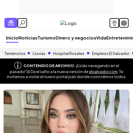
Inicio
Noticias
Turismo
Dinero y negocios
Vida
Entretenim
Terremotos
Lluvias
Hospital Rosales
Empleos El Salvador
CONTENIDO DE ARCHIVO:
¡Estás navegando en el
pasado! 🚀 Da el salto a la nueva versión de
elsalvador.com
. Te
invitamos a visitar el nuevo portal país donde coincidimos todos.