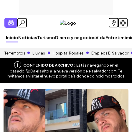
Inicio
Noticias
Turismo
Dinero y negocios
Vida
Entretenim
Terremotos
Lluvias
Hospital Rosales
Empleos El Salvador
CONTENIDO DE ARCHIVO:
¡Estás navegando en el
pasado! 🚀 Da el salto a la nueva versión de
elsalvador.com
. Te
invitamos a visitar el nuevo portal país donde coincidimos todos.