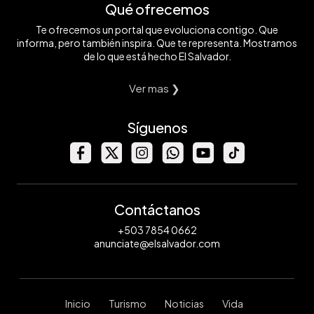
Qué ofrecemos
Te ofrecemos un portal que evoluciona contigo. Que
informa, pero también inspira. Que te representa. Mostramos
de lo que está hecho El Salvador.
Ver mas ❯
Síguenos
Contáctanos
+503 7854 0662
anunciate@elsalvador.com
Inicio
Turismo
Noticias
Vida