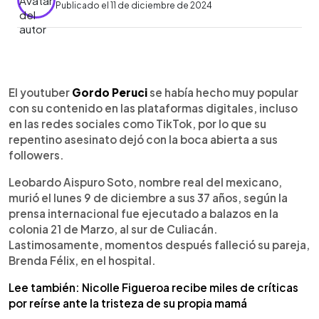
Publicado el 11 de diciembre de 2024
0:00
►
Escuchar artículo
El youtuber
Gordo Peruci
se había hecho muy popular
con su contenido en las plataformas digitales, incluso
en las redes sociales como TikTok, por lo que su
repentino asesinato dejó con la boca abierta a sus
followers.
Leobardo Aispuro Soto, nombre real del mexicano,
murió el lunes 9 de diciembre a sus 37 años, según la
prensa internacional fue ejecutado a balazos en la
colonia 21 de Marzo, al sur de Culiacán.
Lastimosamente, momentos después falleció su pareja,
Brenda Félix, en el hospital.
Lee también: Nicolle Figueroa recibe miles de críticas
por reírse ante la tristeza de su propia mamá