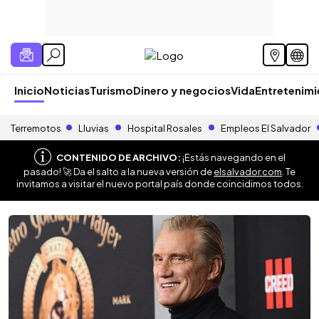
Inicio
Noticias
Turismo
Dinero y negocios
Vida
Entretenim
Terremotos
Lluvias
Hospital Rosales
Empleos El Salvador
CONTENIDO DE ARCHIVO:
¡Estás navegando en el
pasado! 🚀 Da el salto a la nueva versión de
elsalvador.com
. Te
invitamos a visitar el nuevo portal país donde coincidimos todos.