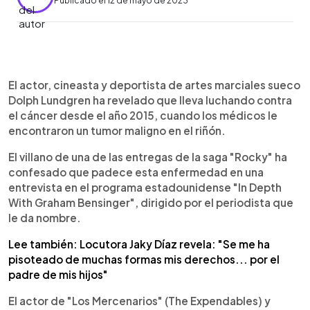
Publicado el 12 de mayo de 2023
0:00
►
Escuchar artículo
El actor, cineasta y deportista de artes marciales sueco
Dolph Lundgren ha revelado que lleva luchando contra
el cáncer desde el año 2015, cuando los médicos le
encontraron un tumor maligno en el riñón.
El villano de una de las entregas de la saga "Rocky" ha
confesado que padece esta enfermedad en una
entrevista en el programa estadounidense "In Depth
With Graham Bensinger", dirigido por el periodista que
le da nombre.
Lee también: Locutora Jaky Díaz revela: "Se me ha
pisoteado de muchas formas mis derechos... por el
padre de mis hijos"
El actor de "Los Mercenarios" (The Expendables) y