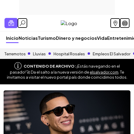
Inicio
Noticias
Turismo
Dinero y negocios
Vida
Entretenim
Terremotos
Lluvias
Hospital Rosales
Empleos El Salvador
CONTENIDO DE ARCHIVO:
¡Estás navegando en el
pasado! 🚀 Da el salto a la nueva versión de
elsalvador.com
. Te
invitamos a visitar el nuevo portal país donde coincidimos todos.