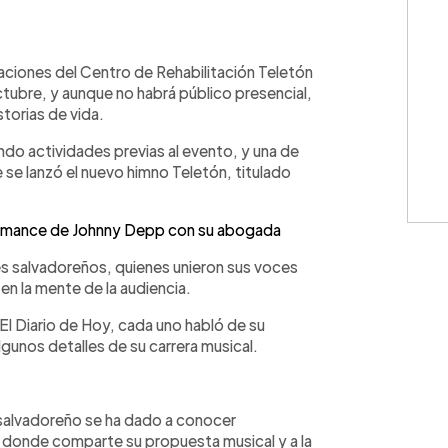
WhatsApp
Copiar link
alaciones del Centro de Rehabilitación Teletón
ctubre, y aunque no habrá público presencial,
storias de vida.
do actividades previas al evento, y una de
 se lanzó el nuevo himno Teletón, titulado
romance de Johnny Depp con su abogada
es salvadoreños, quienes unieron sus voces
 en la mente de la audiencia.
El Diario de Hoy, cada uno habló de su
lgunos detalles de su carrera musical.
 salvadoreño se ha dado a conocer
s, donde comparte su propuesta musical y a la