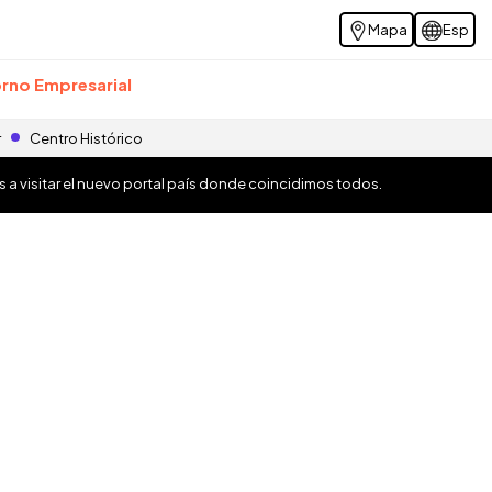
Mapa
Esp
rno Empresarial
r
Centro Histórico
os a visitar el nuevo portal país donde coincidimos todos.