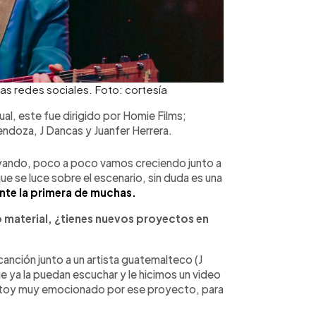
s redes sociales. Foto: cortesía
al, este fue dirigido por Homie Films;
Mendoza, J Dancas y Juanfer Herrera.
oyando, poco a poco vamos creciendo junto a
que se luce sobre el escenario, sin duda es una
te la primera de muchas.
material, ¿tienes nuevos proyectos en
 canción junto a un artista guatemalteco (J
ya la puedan escuchar y le hicimos un video
estoy muy emocionado por ese proyecto, para