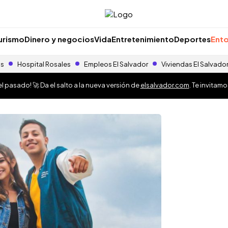
urismo
Dinero y negocios
Vida
Entretenimiento
Deportes
Ento
as
Hospital Rosales
Empleos El Salvador
Viviendas El Salvado
 pasado! 🚀 Da el salto a la nueva versión de
elsalvador.com
. Te invitam