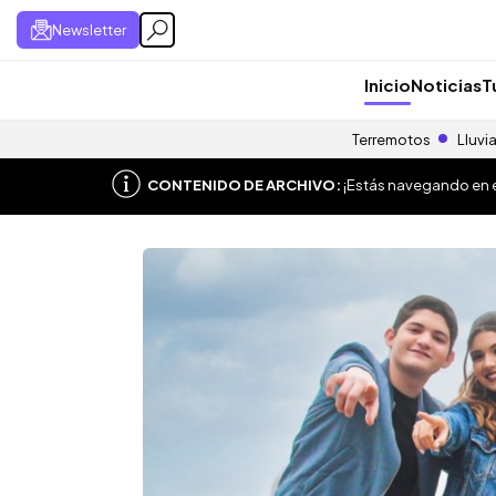
Newsletter
Inicio
Noticias
T
Terremotos
Lluvi
CONTENIDO DE ARCHIVO:
¡Estás navegando en el