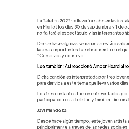
0:00
Facebook
Twitter
►
Escuchar artículo
La Teletón 2022 se llevará a cabo en las inst
en Merliot los días 30 de septiembre y 1 de o
no faltará el espectáculo y las interesantes hi
Desde hace algunas semanas se están realizan
las más importantes fue el momento en el que
“Como vos y como yo”.
Lee también: Así reaccionó Amber Heard al 
Dicha canción es interpretada por tres jóven
para dar vida a este tema que lleva varios días
Los tres cantantes fueron entrevistados por 
participación en la Teletón y también dieron a
Javi Mendoza
Desde hace algún tiempo, este joven artista
principalmente a través de las redes sociale