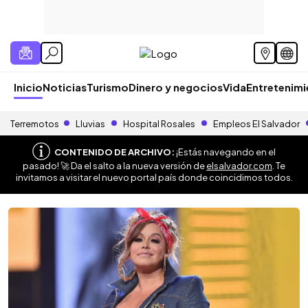
Inicio
Noticias
Turismo
Dinero y negocios
Vida
Entretenim
Terremotos
Lluvias
Hospital Rosales
Empleos El Salvador
CONTENIDO DE ARCHIVO:
¡Estás navegando en el
pasado! 🚀 Da el salto a la nueva versión de
elsalvador.com
. Te
invitamos a visitar el nuevo portal país donde coincidimos todos.