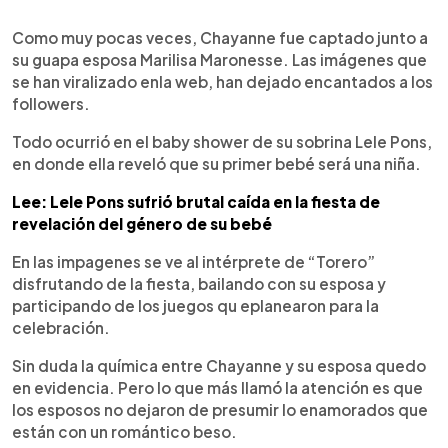
0:00
►
Escuchar artículo
Como muy pocas veces, Chayanne fue captado junto a
su guapa esposa Marilisa Maronesse. Las imágenes que
se han viralizado enla web, han dejado encantados a los
followers.
Todo ocurrió en el baby shower de su sobrina Lele Pons,
en donde ella reveló que su primer bebé será una niña.
Lee: Lele Pons sufrió brutal caída en la fiesta de
revelación del género de su bebé
En las impagenes se ve al intérprete de “Torero”
disfrutando de la fiesta, bailando con su esposa y
participando de los juegos qu eplanearon para la
celebración.
Sin duda la química entre Chayanne y su esposa quedo
en evidencia. Pero lo que más llamó la atención es que
los esposos no dejaron de presumir lo enamorados que
están con un romántico beso.