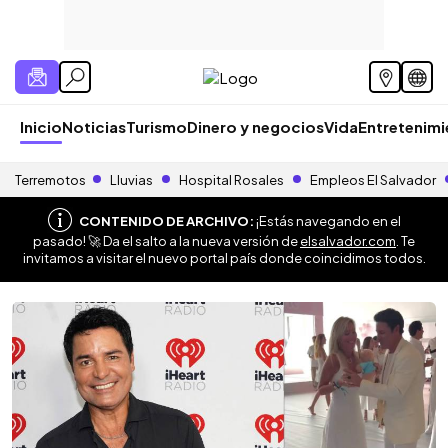
Inicio
Noticias
Turismo
Dinero y negocios
Vida
Entretenim
Terremotos
Lluvias
Hospital Rosales
Empleos El Salvador
CONTENIDO DE ARCHIVO:
¡Estás navegando en el
pasado! 🚀 Da el salto a la nueva versión de
elsalvador.com
. Te
invitamos a visitar el nuevo portal país donde coincidimos todos.