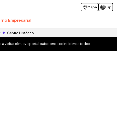
Mapa
Esp
rno Empresarial
r
Centro Histórico
os a visitar el nuevo portal país donde coincidimos todos.