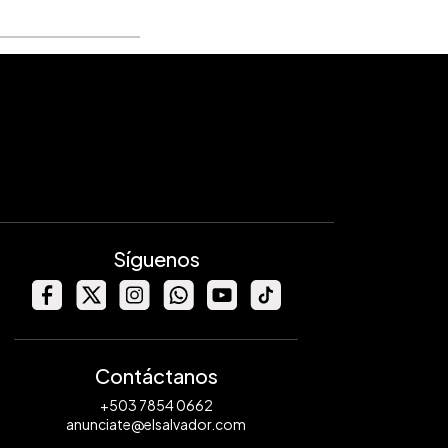
Síguenos
Contáctanos
+503 7854 0662
anunciate@elsalvador.com