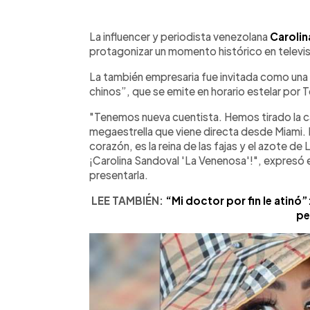
0:00
Facebook
Twitter
►
Escuchar artículo
La influencer y periodista venezolana
Carolin
protagonizar un momento histórico en televis
La también empresaria fue invitada como una
chinos”, que se emite en horario estelar por 
"Tenemos nueva cuentista. Hemos tirado la ca
megaestrella que viene directa desde Miami. P
corazón, es la reina de las fajas y el azote 
¡Carolina Sandoval 'La Venenosa'!", expresó 
presentarla.
LEE TAMBIÉN:
“Mi doctor por fin le atinó
pe