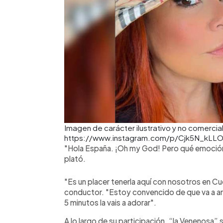
Imagen de carácter ilustrativo y no comercial
https://www.instagram.com/p/Cjk5N_kLL
"Hola España. ¡Oh my God! Pero qué emoción e
plató.
"Es un placer tenerla aquí con nosotros en C
conductor. "Estoy convencido de que va a arr
5 minutos la vais a adorar".
A lo largo de su participación, “la Venenosa” 