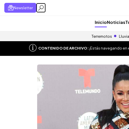
Newsletter
Inicio
Noticias
T
Terremotos
Lluvi
CONTENIDO DE ARCHIVO:
¡Estás navegando en el