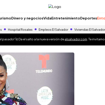
urismo
Dinero y negocios
Vida
Entretenimiento
Deportes
Ento
as
Hospital Rosales
Empleos El Salvador
Viviendas El Salvado
 pasado! 🚀 Da el salto a la nueva versión de
elsalvador.com
. Te invitam