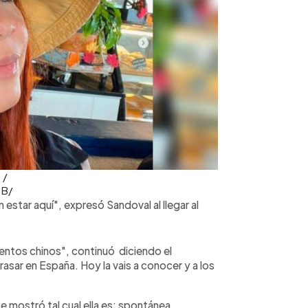
 /
OB/
star aquí", expresó Sandoval al llegar al
uentos chinos", continuó diciendo el
asar en España. Hoy la vais a conocer y a los
se mostró tal cual ella es: spontánea,