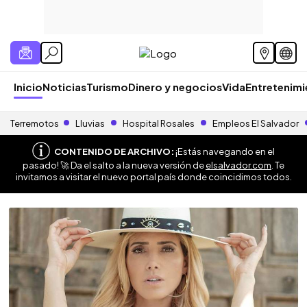
Inicio
Noticias
Turismo
Dinero y negocios
Vida
Entretenim
Terremotos
Lluvias
Hospital Rosales
Empleos El Salvador
CONTENIDO DE ARCHIVO:
¡Estás navegando en el
pasado! 🚀 Da el salto a la nueva versión de
elsalvador.com
. Te
invitamos a visitar el nuevo portal país donde coincidimos todos.