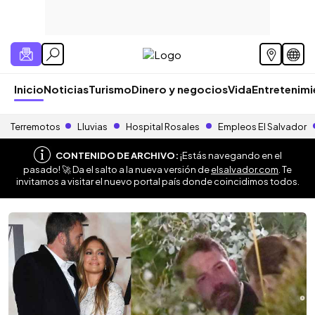
Inicio
Noticias
Turismo
Dinero y negocios
Vida
Entretenim
Terremotos
Lluvias
Hospital Rosales
Empleos El Salvador
CONTENIDO DE ARCHIVO:
¡Estás navegando en el
pasado! 🚀 Da el salto a la nueva versión de
elsalvador.com
. Te
invitamos a visitar el nuevo portal país donde coincidimos todos.