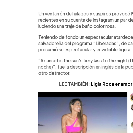
0:00
Facebook
Twitter
►
Escuchar artículo
Un ventarrón de halagos y suspiros provocó
recientes en su cuenta de Instagram un par d
luciendo una traje de baño color rosa.
Teniendo de fondo un espectacular atardece
salvadoreña del programa “Liberadas”, de can
presumió su espectacular y envidiable figura.
“A sunset is the sun's fiery kiss to the night (
noche)”, fue la descripción en inglés de la pub
otro detractor.
LEE TAMBIÉN:
Ligia Roca enamor