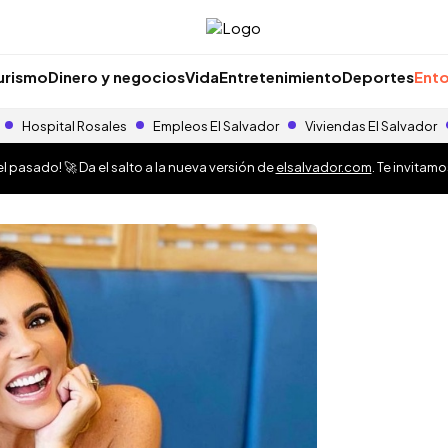
urismo
Dinero y negocios
Vida
Entretenimiento
Deportes
Ento
Hospital Rosales
Empleos El Salvador
Viviendas El Salvador
 pasado! 🚀 Da el salto a la nueva versión de
elsalvador.com
. Te invitam