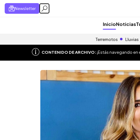
Newsletter
Inicio
Noticias
T
Terremotos
Lluvias
CONTENIDO DE ARCHIVO:
¡Estás navegando en el