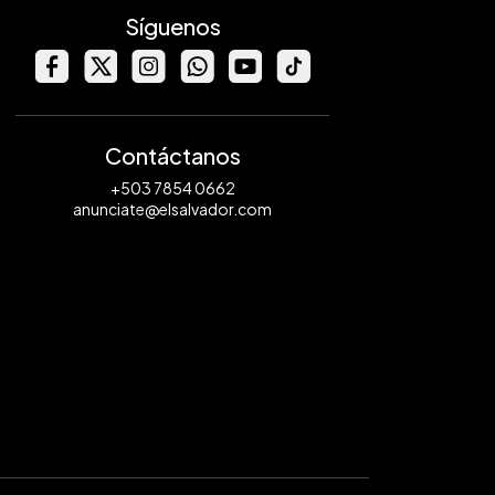
Síguenos
Contáctanos
+503 7854 0662
anunciate@elsalvador.com