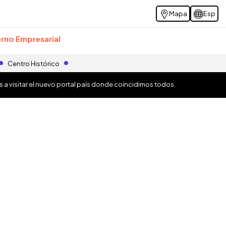
Mapa
Esp
rno Empresarial
Centro Histórico
os a visitar el nuevo portal país donde coincidimos todos.