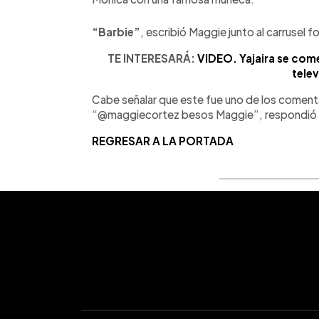
“Barbie”
, escribió Maggie junto al carrusel 
TE INTERESARÁ:
VIDEO. Yajaira se com
telev
Cabe señalar que este fue uno de los comen
“@maggiecortez besos Maggie”, respondió la 
REGRESAR A LA PORTADA