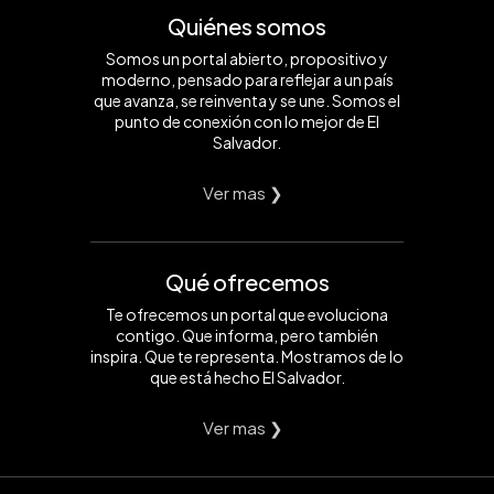
Quiénes somos
Somos un portal abierto, propositivo y
moderno, pensado para reflejar a un país
que avanza, se reinventa y se une. Somos el
punto de conexión con lo mejor de El
Salvador.
Ver mas ❯
Qué ofrecemos
Te ofrecemos un portal que evoluciona
contigo. Que informa, pero también
inspira. Que te representa. Mostramos de lo
que está hecho El Salvador.
Ver mas ❯