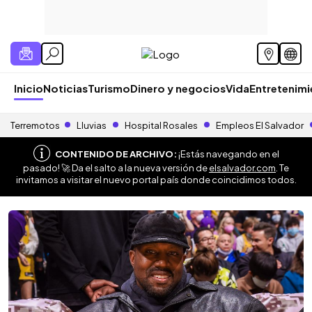
Inicio
Noticias
Turismo
Dinero y negocios
Vida
Entretenim
Terremotos
Lluvias
Hospital Rosales
Empleos El Salvador
CONTENIDO DE ARCHIVO:
¡Estás navegando en el
pasado! 🚀 Da el salto a la nueva versión de
elsalvador.com
. Te
invitamos a visitar el nuevo portal país donde coincidimos todos.