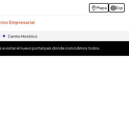
Mapa
Esp
rno Empresarial
r
Centro Histórico
os a visitar el nuevo portal país donde coincidimos todos.