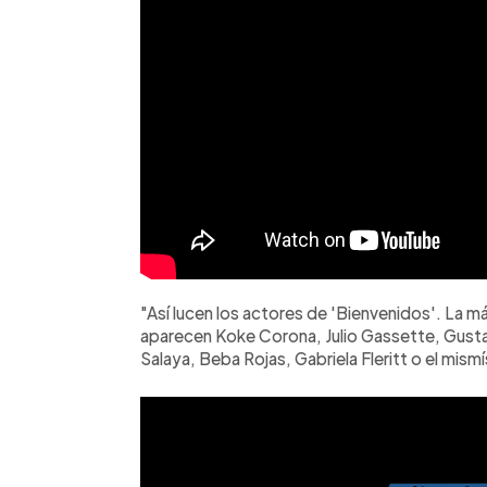
"Así lucen los actores de 'Bienvenidos'. La má
aparecen Koke Corona, Julio Gassette, Gust
Salaya, Beba Rojas, Gabriela Fleritt o el mis