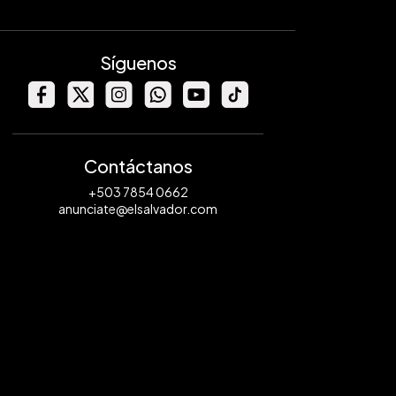
Síguenos
Contáctanos
+503 7854 0662
anunciate@elsalvador.com