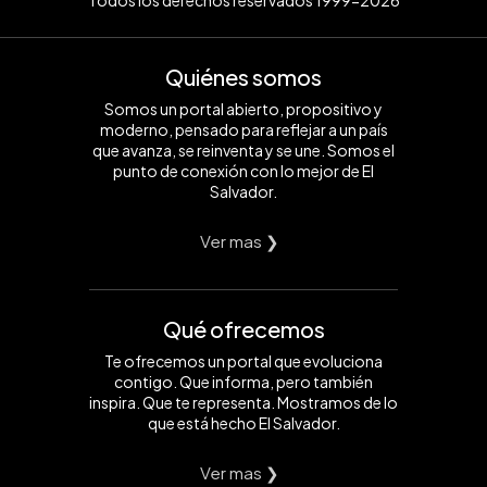
Todos los derechos reservados 1999-2026
Quiénes somos
Somos un portal abierto, propositivo y
moderno, pensado para reflejar a un país
que avanza, se reinventa y se une. Somos el
punto de conexión con lo mejor de El
Salvador.
Ver mas ❯
Qué ofrecemos
Te ofrecemos un portal que evoluciona
contigo. Que informa, pero también
inspira. Que te representa. Mostramos de lo
que está hecho El Salvador.
Ver mas ❯