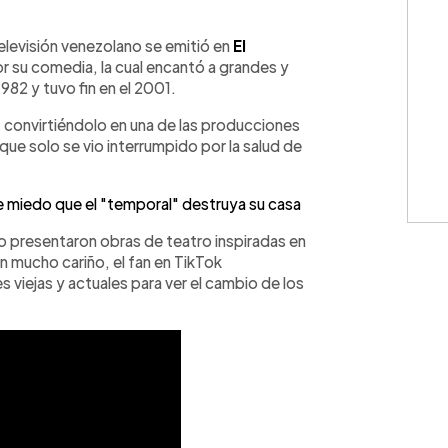
WhatsApp
Copiar link
elevisión venezolano se emitió en
El
r su comedia, la cual encantó a grandes y
982 y tuvo fin en el 2001.
 convirtiéndolo en una de las producciones
que solo se vio interrumpido por la salud de
ne miedo que el "temporal" destruya su casa
o presentaron obras de teatro inspiradas en
on mucho cariño, el fan en TikTok
 viejas y actuales para ver el cambio de los