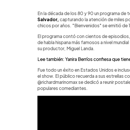
0:00
Facebook
Twitter
►
Escuchar artículo
En la década de los 80 y 90 un programa de t
Salvador,
capturando la atención de miles po
chicos por años. "Bienvenidos" se emitió de 1
El programa contó con cientos de episodios,
de habla hispana más famosos a nivel mundial 
su productor, Miguel Landa.
Lee también: Yanira Berríos confiesa que tie
Fue todo un éxito en Estados Unidos e inclus
el show. El público recuerda a sus estrellas c
@richardmarinomax se dedicó a reunir postales
populares comediantes.