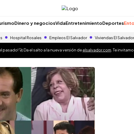
urismo
Dinero y negocios
Vida
Entretenimiento
Deportes
Ento
as
Hospital Rosales
Empleos El Salvador
Viviendas El Salvado
 pasado! 🚀 Da el salto a la nueva versión de
elsalvador.com
. Te invitam