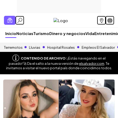
Inicio
Noticias
Turismo
Dinero y negocios
Vida
Entretenim
Terremotos
Lluvias
Hospital Rosales
Empleos El Salvador
CONTENIDO DE ARCHIVO:
¡Estás navegando en el
pasado! 🚀 Da el salto a la nueva versión de
elsalvador.com
. Te
invitamos a visitar el nuevo portal país donde coincidimos todos.