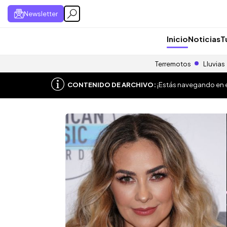
Newsletter
Inicio
Noticias
T
Terremotos
Lluvias
CONTENIDO DE ARCHIVO:
¡Estás navegando en el