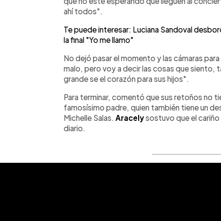
que no esté esperando que lleguen al concie
ahí todos".
Te puede interesar: Luciana Sandoval desbord
la final "Yo me llamo"
No dejó pasar el momento y las cámaras para 
malo, pero voy a decir las cosas que siento, 
grande se el corazón para sus hijos".
Para terminar, comentó que sus retoños no tie
famosísimo padre, quien también tiene un dese
Michelle Salas.
Aracely
sostuvo que el cariño 
diario.