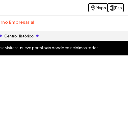
Mapa
Esp
rno Empresarial
Centro Histórico
os a visitar el nuevo portal país donde coincidimos todos.