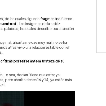
WhatsApp
Copiar link
s, de las cuales algunos
fragmentos
fueron
cuentoof.
Las imágenes de la actriz
us palabras, las cuales describen su situación
uy mal, ahorita me cae muy mal, no se ha
ños atrás vivió una relación estable con el
s.
ríticas por reírse ante la tristeza de su
rés… o sea, decían 'tiene que estar ya
s, pero ahorita tienen 16 y 14, ya están más
ual.