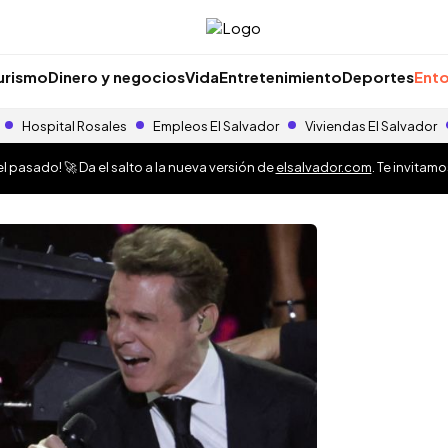
urismo
Dinero y negocios
Vida
Entretenimiento
Deportes
Ento
Hospital Rosales
Empleos El Salvador
Viviendas El Salvador
 pasado! 🚀 Da el salto a la nueva versión de
elsalvador.com
. Te invitam