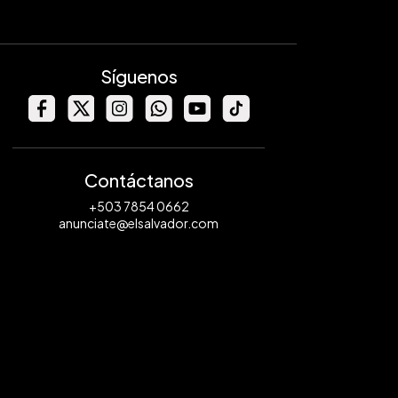
Síguenos
Contáctanos
+503 7854 0662
anunciate@elsalvador.com