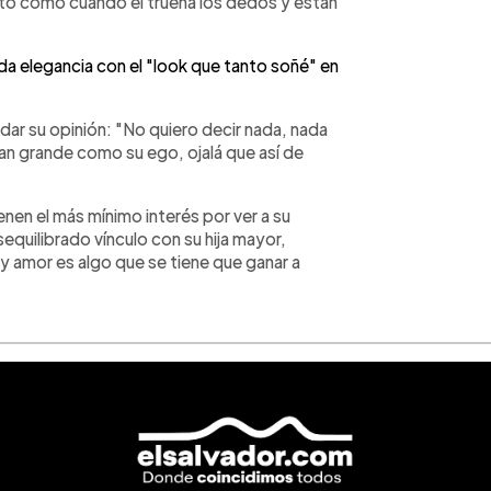
rto como cuando él truena los dedos y están
a elegancia con el "look que tanto soñé" en
dar su opinión: "No quiero decir nada, nada
tan grande como su ego, ojalá que así de
nen el más mínimo interés por ver a su
quilibrado vínculo con su hija mayor,
y amor es algo que se tiene que ganar a