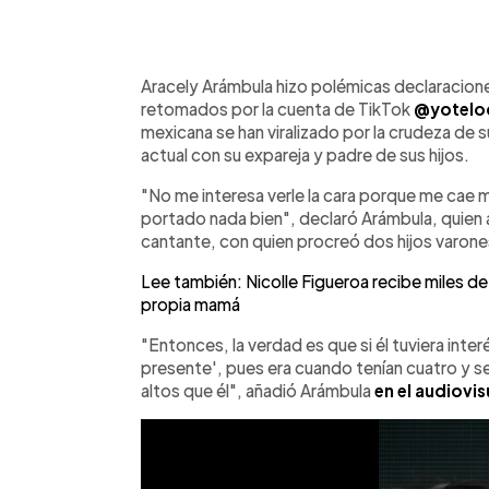
0:00
Facebook
Twitter
►
Escuchar artículo
Aracely Arámbula hizo polémicas declaracione
retomados por la cuenta de TikTok
@yotelo
mexicana se han viralizado por la crudeza de s
actual con su expareja y padre de sus hijos.
"No me interesa verle la cara porque me cae m
portado nada bien", declaró Arámbula, quien a
cantante, con quien procreó dos hijos varone
Lee también: Nicolle Figueroa recibe miles de c
propia mamá
"Entonces, la verdad es que si él tuviera inte
presente', pues era cuando tenían cuatro y sei
altos que él", añadió Arámbula
en el audiovis