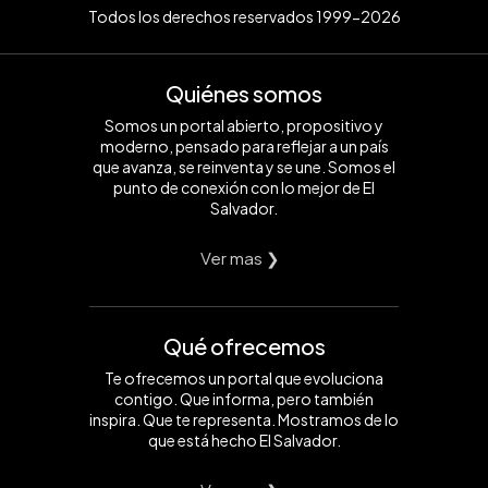
Todos los derechos reservados 1999-2026
Quiénes somos
Somos un portal abierto, propositivo y
moderno, pensado para reflejar a un país
que avanza, se reinventa y se une. Somos el
punto de conexión con lo mejor de El
Salvador.
Ver mas ❯
Qué ofrecemos
Te ofrecemos un portal que evoluciona
contigo. Que informa, pero también
inspira. Que te representa. Mostramos de lo
que está hecho El Salvador.