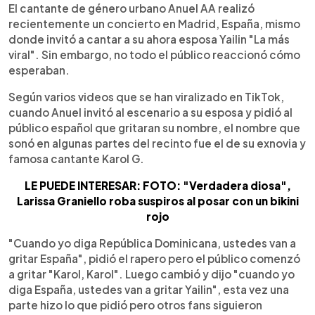
►
Escuchar artículo
El cantante de género urbano Anuel AA realizó
recientemente un concierto en Madrid, España, mismo
donde invitó a cantar a su ahora esposa Yailin "La más
viral". Sin embargo, no todo el público reaccionó cómo
esperaban.
Según varios videos que se han viralizado en TikTok,
cuando Anuel invitó al escenario a su esposa y pidió al
público español que gritaran su nombre, el nombre que
sonó en algunas partes del recinto fue el de su exnovia y
famosa cantante Karol G.
LE PUEDE INTERESAR: FOTO: "Verdadera diosa",
Larissa Graniello roba suspiros al posar con un bikini
rojo
"Cuando yo diga República Dominicana, ustedes van a
gritar España", pidió el rapero pero el público comenzó
a gritar "Karol, Karol". Luego cambió y dijo "cuando yo
diga España, ustedes van a gritar Yailin", esta vez una
parte hizo lo que pidió pero otros fans siguieron