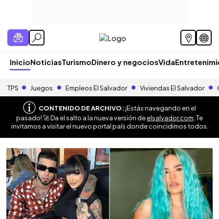
Inicio
Noticias
Turismo
Dinero y negocios
Vida
Entretenim
TPS
Juegos
Empleos El Salvador
Viviendas El Salvador
CONTENIDO DE ARCHIVO:
¡Estás navegando en el
pasado! 🚀 Da el salto a la nueva versión de
elsalvador.com
. Te
invitamos a visitar el nuevo portal país donde coincidimos todos.