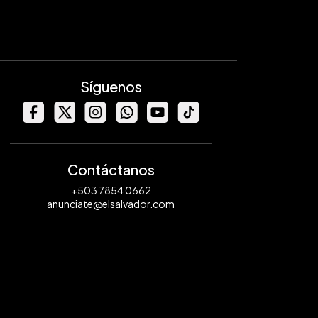
Síguenos
Contáctanos
+503 7854 0662
anunciate@elsalvador.com