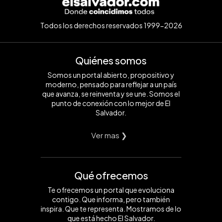
Todos los derechos reservados 1999-2026
Quiénes somos
Somos un portal abierto, propositivo y
moderno, pensado para reflejar a un país
que avanza, se reinventa y se une. Somos el
punto de conexión con lo mejor de El
Salvador.
Ver mas ❯
Qué ofrecemos
Te ofrecemos un portal que evoluciona
contigo. Que informa, pero también
inspira. Que te representa. Mostramos de lo
que está hecho El Salvador.