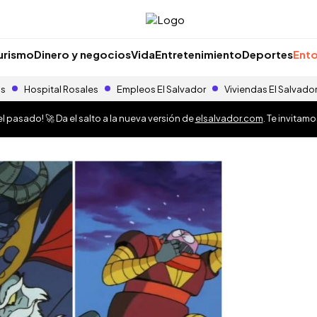
urismo
Dinero y negocios
Vida
Entretenimiento
Deportes
Ento
as
Hospital Rosales
Empleos El Salvador
Viviendas El Salvado
 pasado! 🚀 Da el salto a la nueva versión de
elsalvador.com
. Te invitam