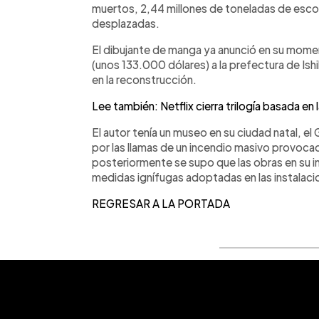
muertos, 2,44 millones de toneladas de esco
desplazadas.
El dibujante de manga ya anunció en su mome
(unos 133.000 dólares) a la prefectura de Is
en la reconstrucción.
Lee también: Netflix cierra trilogía basada en
El autor tenía un museo en su ciudad natal, 
por las llamas de un incendio masivo provocad
posteriormente se supo que las obras en su in
medidas ignífugas adoptadas en las instalaci
REGRESAR A LA PORTADA