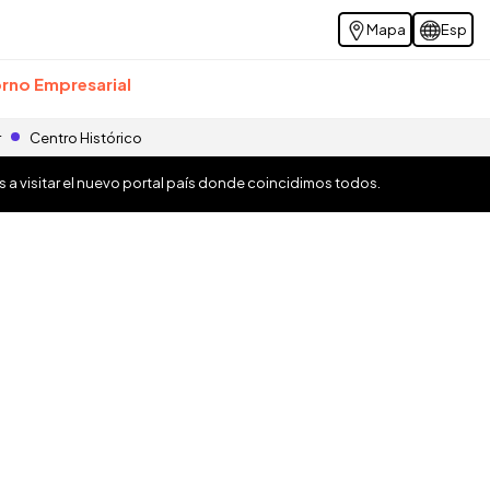
Mapa
Esp
rno Empresarial
r
Centro Histórico
os a visitar el nuevo portal país donde coincidimos todos.