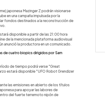
WhatsApp
Copiar link
anime) japonesa Mazinger Z podrán visionarse
Tube en una campaña impulsada por la
ar fondos destinados a la reconstrucción de
evo.
stará disponible a partir de las 21:00 hora
line de la mencionada plataforma audiovisual
ún anunció la productora en un comunicado.
s de cuatro biopics dirigidos por Sam
período de tiempo podrá verse "Great
marzo estará disponible "UFO Robot Grendizer
nte las emisiones en abierto de los títulos
Japonesa para apoyar las labores de
entro del fuerte terremoto nipón de