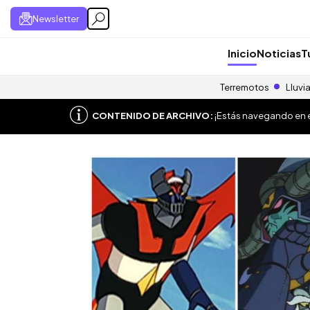
Newsletter
Inicio
Noticias
T
Terremotos
Lluvi
CONTENIDO DE ARCHIVO:
¡Estás navegando en el