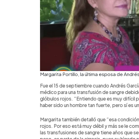
Margarita Portillo, la última esposa de And
Fue el 15 de septiembre cuando Andrés García 
médico para una transfusión de sangre debido 
glóbulos rojos. “Entiendo que es muy difícil 
haber sido un hombre tan fuerte, pero sí es u
Margarita también detalló que “esa condición 
rojos. Por eso está muy débil y más se le com
las transfusiones de sangre tiene años que 
peso, es parte de la cirrosis, pues su hígado