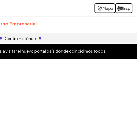
Mapa
Esp
rno Empresarial
Centro Histórico
os a visitar el nuevo portal país donde coincidimos todos.