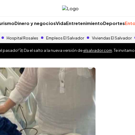
urismo
Dinero y negocios
Vida
Entretenimiento
Deportes
Ento
Hospital Rosales
Empleos El Salvador
Viviendas El Salvador
 pasado! 🚀 Da el salto a la nueva versión de
elsalvador.com
. Te invitam