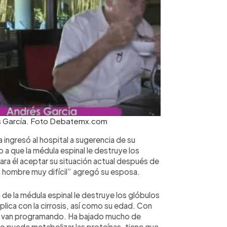
rés García. Foto Debatemx.com
ingresó al hospital a sugerencia de su
a que la médula espinal le destruye los
para él aceptar su situación actual después de
n hombre muy difícil” agregó su esposa.
de la médula espinal le destruye los glóbulos
plica con la cirrosis, así como su edad. Con
se van programando. Ha bajado mucho de
 no puede metabolizar las proteínas, tiene que