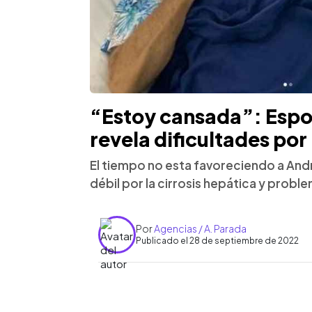
“Estoy cansada”: Espo
revela dificultades por 
El tiempo no esta favoreciendo a And
débil por la cirrosis hepática y probl
Por
Agencias / A. Parada
Publicado el 28 de septiembre de 2022
0:00