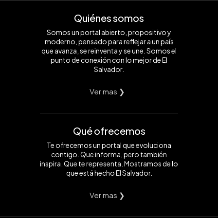
Quiénes somos
Somos un portal abierto, propositivo y
moderno, pensado para reflejar a un país
que avanza, se reinventa y se une. Somos el
punto de conexión con lo mejor de El
Salvador.
Ver mas ❯
Qué ofrecemos
Te ofrecemos un portal que evoluciona
contigo. Que informa, pero también
inspira. Que te representa. Mostramos de lo
que está hecho El Salvador.
Ver mas ❯