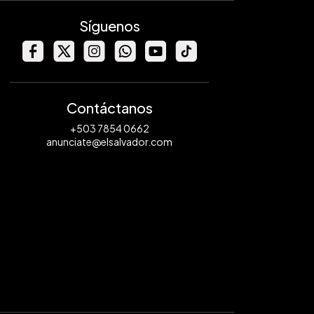
Síguenos
Contáctanos
+503 7854 0662
anunciate@elsalvador.com