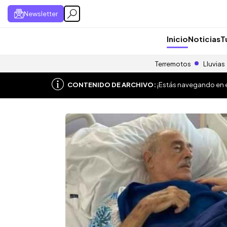
Newsletter
Inicio
Noticias
T
Terremotos
Lluvias
CONTENIDO DE ARCHIVO:
¡Estás navegando en el