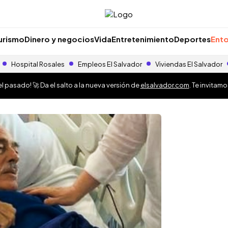
urismo
Dinero y negocios
Vida
Entretenimiento
Deportes
Ento
Hospital Rosales
Empleos El Salvador
Viviendas El Salvador
 pasado! 🚀 Da el salto a la nueva versión de
elsalvador.com
. Te invitam