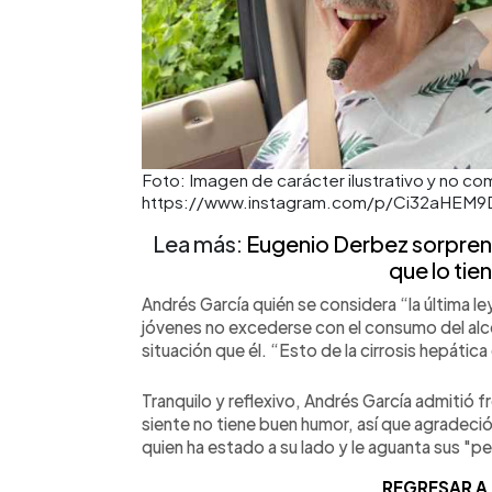
Foto: Imagen de carácter ilustrativo y no co
https://www.instagram.com/p/Ci32aHEM9
Lea más:
Eugenio Derbez sorprend
que lo tie
Andrés García quién se considera “la última l
jóvenes no excederse con el consumo del alc
situación que él. “Esto de la cirrosis hepátic
Tranquilo y reflexivo, Andrés García admitió f
siente no tiene buen humor, así que agradeci
quien ha estado a su lado y le aguanta sus "p
REGRESAR A