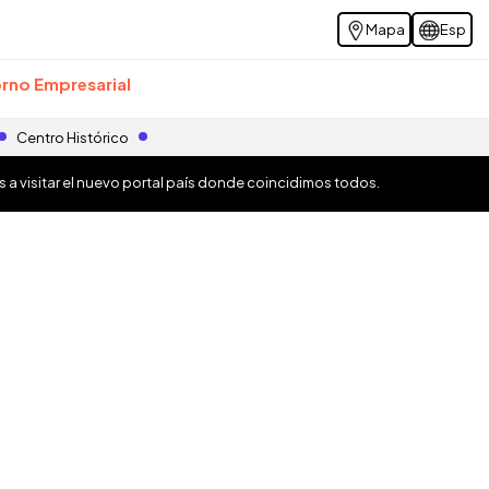
Mapa
Esp
rno Empresarial
Centro Histórico
os a visitar el nuevo portal país donde coincidimos todos.