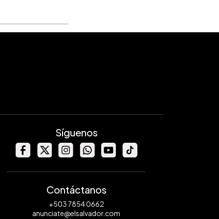
Síguenos
Contáctanos
+503 7854 0662
anunciate@elsalvador.com