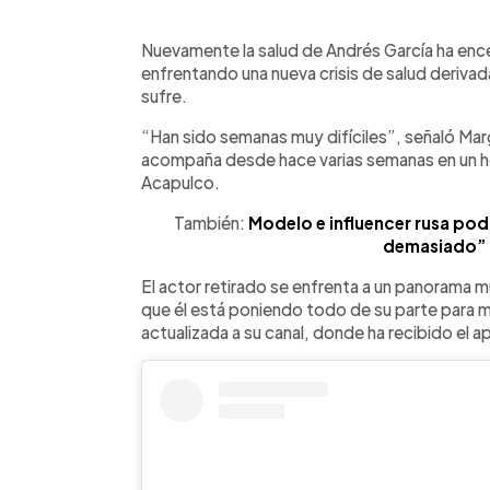
0:00
Facebook
Twitter
►
Escuchar artículo
Nuevamente la salud de Andrés García ha ence
enfrentando una nueva crisis de salud derivada
sufre.
“Han sido semanas muy difíciles”, señaló Marga
acompaña desde hace varias semanas en un hosp
Acapulco.
También:
Modelo e influencer rusa podr
demasiado” 
El actor retirado se enfrenta a un panorama m
que él está poniendo todo de su parte para m
actualizada a su canal, donde ha recibido el 