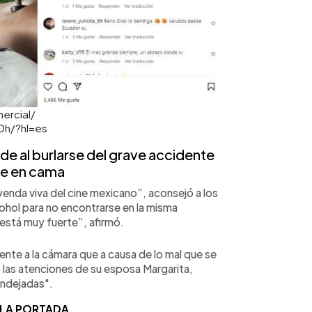
mercial/
Dh/?hl=es
e al burlarse del grave accidente
ne en cama
eyenda viva del cine mexicano”, aconsejó a los
ohol para no encontrarse en la misma
a está muy fuerte”, afirmó.
rente a la cámara que a causa de lo mal que se
ó las atenciones de su esposa Margarita,
endejadas".
 LA PORTADA