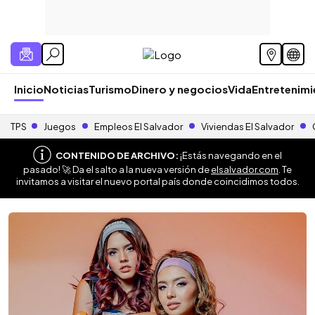
Inicio
Noticias
Turismo
Dinero y negocios
Vida
Entretenim
TPS
Juegos
Empleos El Salvador
Viviendas El Salvador
CONTENIDO DE ARCHIVO:
¡Estás navegando en el
pasado! 🚀 Da el salto a la nueva versión de
elsalvador.com
. Te
invitamos a visitar el nuevo portal país donde coincidimos todos.