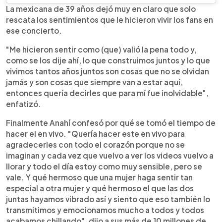
La mexicana de 39 años dejó muy en claro que solo
rescata los sentimientos que le hicieron vivir los fans en
ese concierto.
"Me hicieron sentir como (que) valió la pena todo y,
como se los dije ahí, lo que construimos juntos y lo que
vivimos tantos años juntos son cosas que no se olvidan
jamás y son cosas que siempre van a estar aquí,
entonces quería decirles que para mí fue inolvidable",
enfatizó.
Finalmente Anahí confesó por qué se tomó el tiempo de
hacer el en vivo. "Quería hacer este en vivo para
agradecerles con todo el corazón porque no se
imaginan y cada vez que vuelvo a ver los videos vuelvo a
llorar y todo el día estoy como muy sensible, pero se
vale. Y qué hermoso que una mujer haga sentir tan
especial a otra mujer y qué hermoso el que las dos
juntas hayamos vibrado así y siento que eso también lo
transmitimos y emocionamos mucho a todos y todos
acabamos chillando", dijo a sus más de 10 millones de