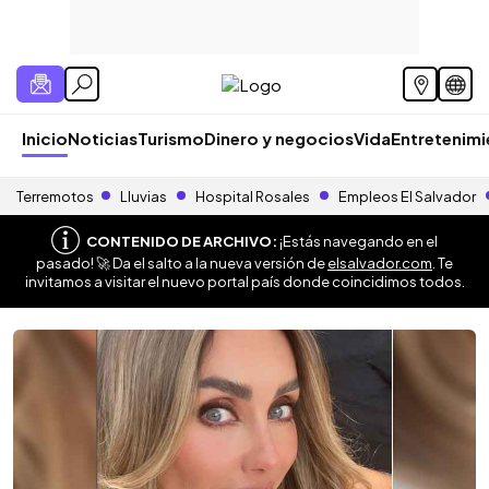
Inicio
Noticias
Turismo
Dinero y negocios
Vida
Entretenim
Terremotos
Lluvias
Hospital Rosales
Empleos El Salvador
CONTENIDO DE ARCHIVO:
¡Estás navegando en el
pasado! 🚀 Da el salto a la nueva versión de
elsalvador.com
. Te
invitamos a visitar el nuevo portal país donde coincidimos todos.