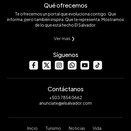
Qué ofrecemos
Te ofrecemos un portal que evoluciona contigo. Que
informa, pero también inspira. Que te representa. Mostramos
de lo que está hecho El Salvador.
Ver mas ❯
Síguenos
Contáctanos
+503 7854 0662
anunciate@elsalvador.com
Inicio
Turismo
Noticias
Vida