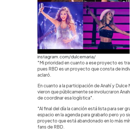
instagram.com/dulcemaria/
"Mi prioridad en cuanto a ese proyecto es tr
pues RBD es un proyecto que consta de indiv
aclaró.
En cuanto a la participación de Anahí y Dulce 
vieron que públicamente se involucraron Ana
de coordinar esa logística".
"Al final del día la canción está lista para s
espacio en la agenda para grabarlo pero yo s
proyecto que está abandonado en lo más míni
fans de RBD.