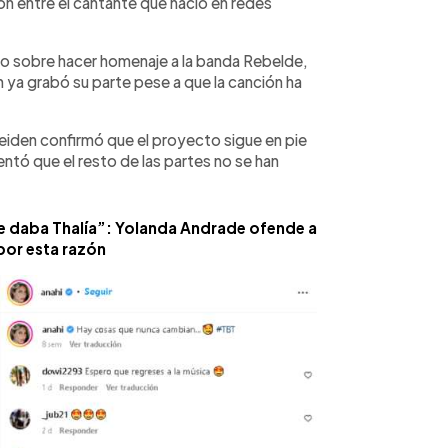
ión entre el cantante que nació en redes
to sobre hacer homenaje a la banda Rebelde,
n ya grabó su parte pese a que la canción ha
eiden confirmó que el proyecto sigue en pie
ntó que el resto de las partes no se han
te daba Thalía”: Yolanda Andrade ofende a
por esta razón