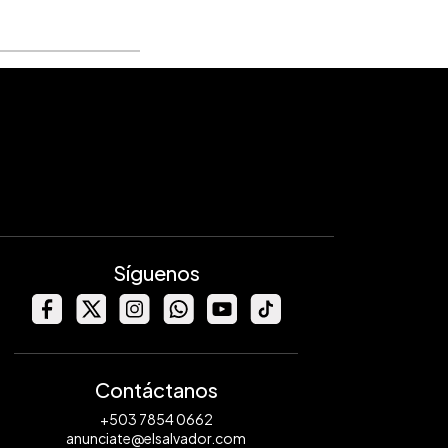
Síguenos
Contáctanos
+503 7854 0662
anunciate@elsalvador.com