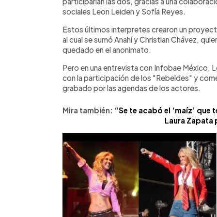
participarían las dos, gracias a una colaborac
sociales Leon Leiden y Sofía Reyes.
Estos últimos interpretes crearon un proyec
al cual se sumó Anahí y Christian Chávez, quie
quedado en el anonimato.
Pero en una entrevista con Infobae México, L
con la participación de los "Rebeldes" y come
grabado por las agendas de los actores.
Mira también:
“Se te acabó el ‘maíz’ que 
Laura Zapata 