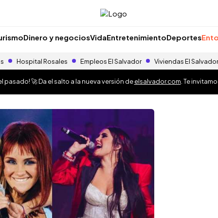
urismo
Dinero y negocios
Vida
Entretenimiento
Deportes
Ento
as
Hospital Rosales
Empleos El Salvador
Viviendas El Salvado
 pasado! 🚀 Da el salto a la nueva versión de
elsalvador.com
. Te invitam