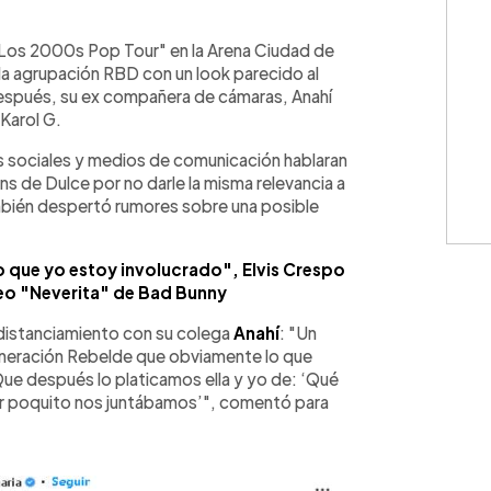
WhatsApp
Copiar link
"Los 2000s Pop Tour" en la Arena Ciudad de
la agrupación RBD con un look parecido al
 después, su ex compañera de cámaras, Anahí
Karol G.
s sociales y medios de comunicación hablaran
ns de Dulce por no darle la misma relevancia a
también despertó rumores sobre una posible
go que yo estoy involucrado", Elvis Crespo
deo "Neverita" de Bad Bunny
 distanciamiento con su colega
Anahí
: "Un
generación Rebelde que obviamente lo que
ue después lo platicamos ella y yo de: ‘Qué
por poquito nos juntábamos’", comentó para