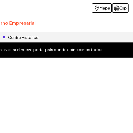
Mapa
Esp
rno Empresarial
r
Centro Histórico
os a visitar el nuevo portal país donde coincidimos todos.