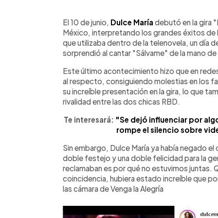
0:00
Facebook
Twitter
►
Escuchar artículo
El 10 de junio,
Dulce María
debutó en la gira 
México, interpretando los grandes éxitos de 
que utilizaba dentro de la telenovela, un día
sorprendió al cantar "Sálvame" de la mano de 
Este último acontecimiento hizo que en rede
al respecto, consiguiendo molestias en los fa
su increíble presentación en la gira, lo que 
rivalidad entre las dos chicas RBD.
Te interesará:
"Se dejó influenciar por al
rompe el silencio sobre vi
Sin embargo, Dulce María ya había negado el
doble festejo y una doble felicidad para la 
reclamaban es por qué no estuvimos juntas. Q
coincidencia, hubiera estado increíble que 
las cámara de Venga la Alegría