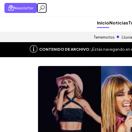
Newsletter
Inicio
Noticias
T
Terremotos
Lluvi
CONTENIDO DE ARCHIVO:
¡Estás navegando en el