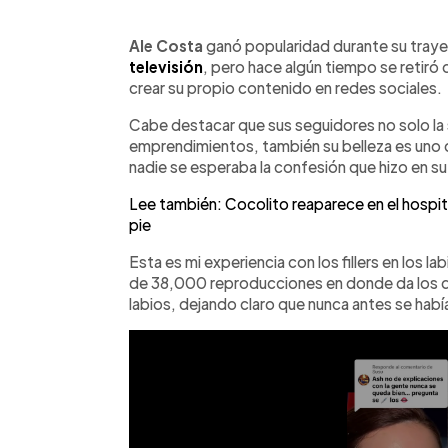
0:00
Facebook
Twitter
►
Escuchar artículo
Ale Costa
ganó popularidad durante su traye
televisión
, pero hace algún tiempo se retiró
crear su propio contenido en redes sociales.
Cabe destacar que sus seguidores no solo la
emprendimientos, también su belleza es uno 
nadie se esperaba la confesión que hizo en su
Lee también: Cocolito reaparece en el hospit
pie
Esta es mi experiencia con los fillers en los l
de 38,000 reproducciones en donde da los det
labios, dejando claro que nunca antes se hab