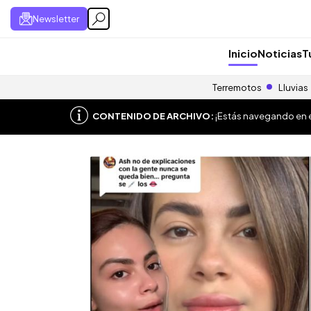
Newsletter
Inicio
Noticias
T
Terremotos
Lluvias
CONTENIDO DE ARCHIVO:
¡Estás navegando en el