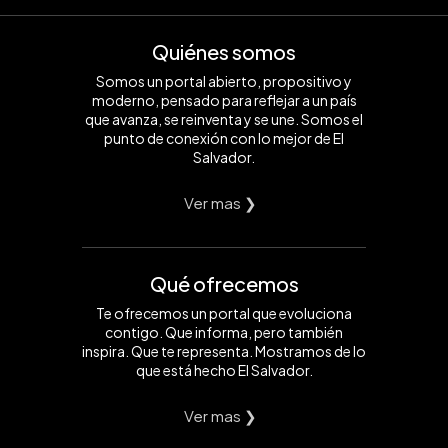
Quiénes somos
Somos un portal abierto, propositivo y
moderno, pensado para reflejar a un país
que avanza, se reinventa y se une. Somos el
punto de conexión con lo mejor de El
Salvador.
Ver mas ❯
Qué ofrecemos
Te ofrecemos un portal que evoluciona
contigo. Que informa, pero también
inspira. Que te representa. Mostramos de lo
que está hecho El Salvador.
Ver mas ❯