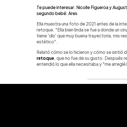
Te puede interesar: Nicolle Figueroa y Augus
segundo bebé: Ares
Ella muestra una foto de 2021 antes de la inte
retoque. "Ella bien linda se fue a donde un c
tiene 'dis' que muy buena trayectoria, mis r
estético".
Relató cómo se lo hicieron y cómo se sintió 
retoque
, que no fue de su gusto. Después re
entendió lo que ella necesitaba y "me arreglé 