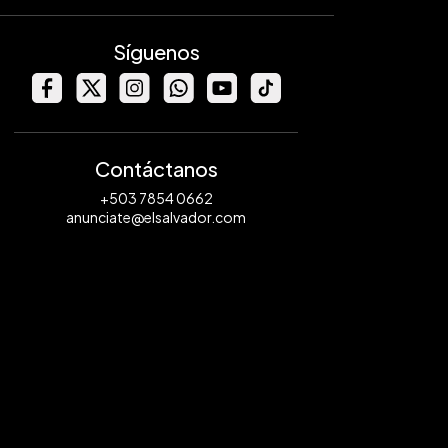
Síguenos
Contáctanos
+503 7854 0662
anunciate@elsalvador.com