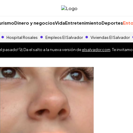
urismo
Dinero y negocios
Vida
Entretenimiento
Deportes
Ento
Hospital Rosales
Empleos El Salvador
Viviendas El Salvador
 pasado! 🚀 Da el salto a la nueva versión de
elsalvador.com
. Te invitam