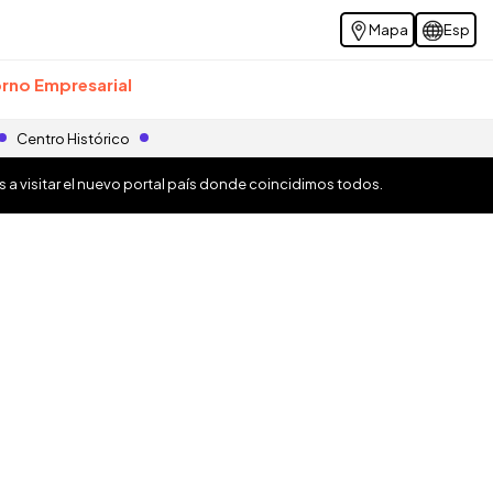
Mapa
Esp
rno Empresarial
Centro Histórico
os a visitar el nuevo portal país donde coincidimos todos.