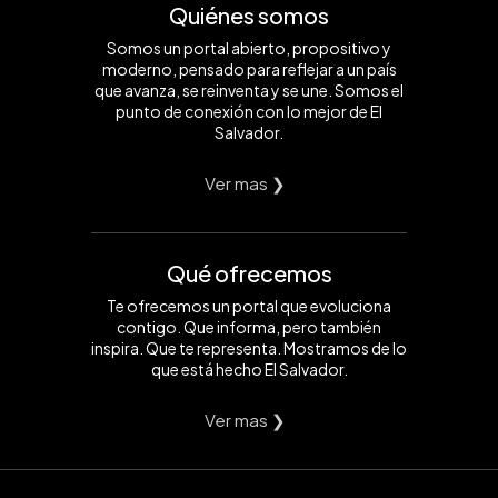
Quiénes somos
Somos un portal abierto, propositivo y
moderno, pensado para reflejar a un país
que avanza, se reinventa y se une. Somos el
punto de conexión con lo mejor de El
Salvador.
Ver mas ❯
Qué ofrecemos
Te ofrecemos un portal que evoluciona
contigo. Que informa, pero también
inspira. Que te representa. Mostramos de lo
que está hecho El Salvador.
Ver mas ❯