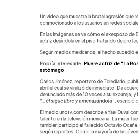
0:00
Facebook
Twitter
►
Escuchar artículo
Un video que muestra la brutal agresión que re
conmocionado a los usuarios en redes social
En las imágenes se ve cómo el exesposo de Duva
actriz dejándola en el piso tratando de prote
Según medios mexicanos, el hecho sucedió e
Podría interesarle:
Muere actriz de "La Ro
estómago
Carlos Jiménez, reportero de Telediario, publi
abril el cual se viralizó de inmediato. De acu
denunciado más de 10 veces a su expareja, y l
"…él sigue libre y amenazándola",
escribió c
El medio unotv.com describe a Yael Duval co
talento en la televisión mexicana. La mujer fue
también participó el fallecido Octavio Ocaña
según reportes. Como la mayoría de las jóvene