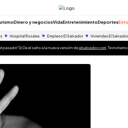
urismo
Dinero y negocios
Vida
Entretenimiento
Deportes
Ento
as
Hospital Rosales
Empleos El Salvador
Viviendas El Salvado
 pasado! 🚀 Da el salto a la nueva versión de
elsalvador.com
. Te invitam