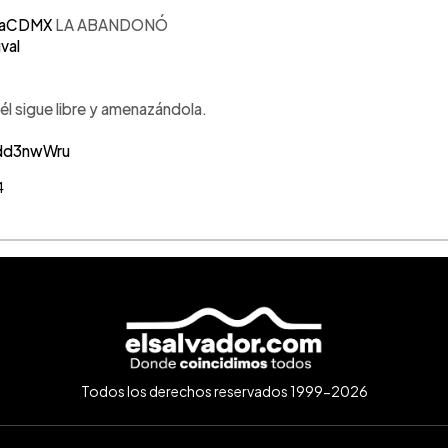
liaCDMX
LA ABANDONÓ
val
l sigue libre y amenazándola.
pdd3nwWru
4
Todos los derechos reservados 1999-2026