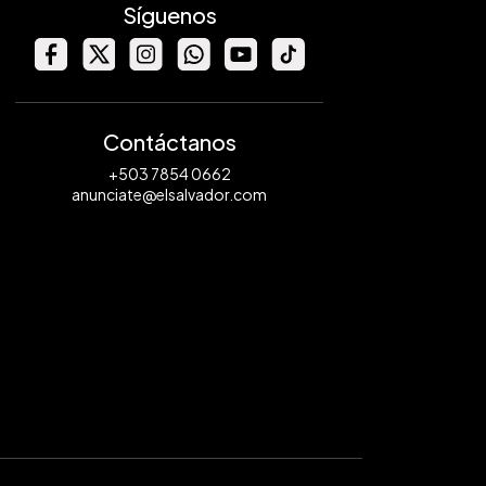
Síguenos
Contáctanos
+503 7854 0662
anunciate@elsalvador.com