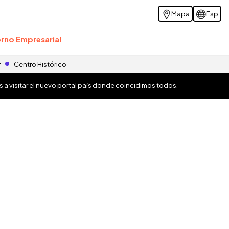
Mapa
Esp
rno Empresarial
r
Centro Histórico
os a visitar el nuevo portal país donde coincidimos todos.