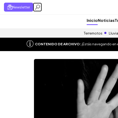
Newsletter
Inicio
Noticias
T
Terremotos
Lluvi
CONTENIDO DE ARCHIVO:
¡Estás navegando en el