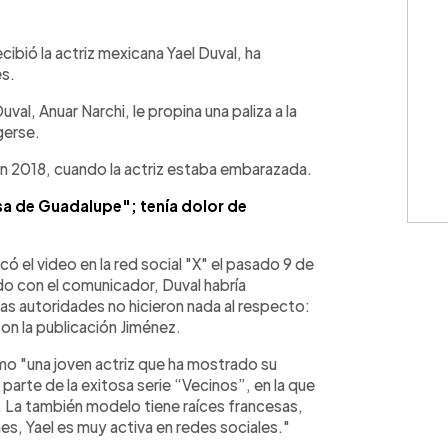
WhatsApp
Copiar link
cibió la actriz mexicana Yael Duval, ha
es.
l, Anuar Narchi, le propina una paliza a la
gerse.
n 2018, cuando la actriz estaba embarazada.
sa de Guadalupe"; tenía dolor de
có el video en la red social "X" el pasado 9 de
erdo con el comunicador, Duval habría
as autoridades no hicieron nada al respecto:
on la publicación Jiménez.
mo "una joven actriz que ha mostrado su
 parte de la exitosa serie “Vecinos”, en la que
. La también modelo tiene raíces francesas,
s, Yael es muy activa en redes sociales."