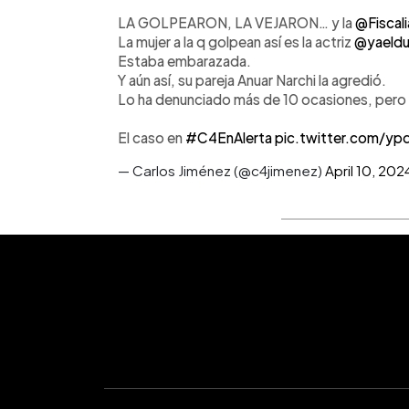
LA GOLPEARON, LA VEJARON… y la
@Fisca
La mujer a la q golpean así es la actriz
@yaeldu
Estaba embarazada.
Y aún así, su pareja Anuar Narchi la agredió.
Lo ha denunciado más de 10 ocasiones, pero é
El caso en
#C4EnAlerta
pic.twitter.com/y
— Carlos Jiménez (@c4jimenez)
April 10, 202