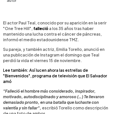
0:00
►
Escuchar artículo
El actor Paul Teal, conocido por su aparición en la serir
"One Tree Hill",
falleció
a los 35 años tras haber
mantenido una lucha contra el cáncer de páncreas,
informó el medio estadounidense TMZ.
Su pareja, y también actriz, Emilia Torello, anunció en
una publicación de Instagram el domingo que Teal
perdió la vida el viernes 15 de noviembre.
Lee también: Así lucen ahora las estrellas de
"Bienvenidos", programa de televisión que El Salvador
amó
"Falleció el hombre más considerado, inspirador,
motivado, autodisciplinado y amoroso (…) Te llevaron
demasiado pronto, en una batalla que luchaste con
valentía y sin fallar",
escribió Torello como descripción
de una foto de ambos.