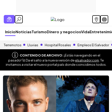
Inicio
Noticias
Turismo
Dinero y negocios
Vida
Entretenim
Terremotos
Lluvias
Hospital Rosales
Empleos El Salvador
CONTENIDO DE ARCHIVO:
¡Estás navegando en el
pasado! 🚀 Da el salto a la nueva versión de
elsalvador.com
. Te
invitamos a visitar el nuevo portal país donde coincidimos todos.