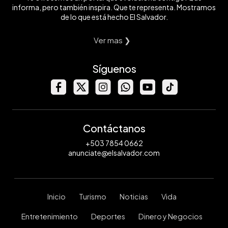
informa, pero también inspira. Que te representa. Mostramos
de lo que está hecho El Salvador.
Ver mas ❯
Síguenos
Contáctanos
+503 7854 0662
anunciate@elsalvador.com
Inicio
Turismo
Noticias
Vida
Entretenimiento
Deportes
Dinero y Negocios