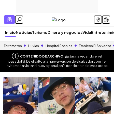
Inicio
Noticias
Turismo
Dinero y negocios
Vida
Entretenim
Terremotos
Lluvias
Hospital Rosales
Empleos El Salvador
CONTENIDO DE ARCHIVO:
¡Estás navegando en el
pasado! 🚀 Da el salto a la nueva versión de
elsalvador.com
. Te
invitamos a visitar el nuevo portal país donde coincidimos todos.