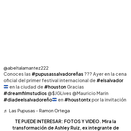
@abeltalamantez222
Conoces las
#pupusassalvadoreñas
??? Ayer en la cena
oficial del primer festival internacional de
#elsalvador
en la ciudad de
#houston
Gracias
#dreamfilmstudios
@$JGLives @Mauricio Marin
#diadeelsalvadoreño
en
#houstontx
por la invitación
♬ Las Pupusas - Ramon Ortega
TE PUEDE INTERESAR: FOTOS Y VIDEO. Mira la
transformación de Ashley Ruiz, ex integrante de