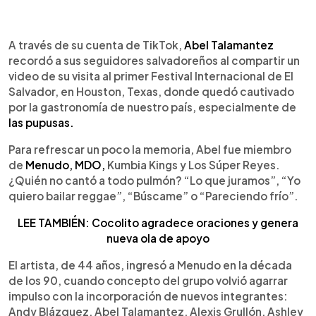
0:00
►
Escuchar artículo
A través de su cuenta de TikTok,
Abel Talamantez
recordó a sus seguidores salvadoreños al compartir un
video de su visita al primer Festival Internacional de El
Salvador, en Houston, Texas, donde quedó cautivado
por la gastronomía de nuestro país, especialmente de
las pupusas.
Para refrescar un poco la memoria, Abel fue miembro
de
Menudo, MDO,
Kumbia Kings y Los Súper Reyes.
¿Quién no cantó a todo pulmón? “Lo que juramos”, “Yo
quiero bailar reggae”, “Búscame” o “Pareciendo frío”.
LEE TAMBIÉN: Cocolito agradece oraciones y genera
nueva ola de apoyo
El artista, de 44 años, ingresó a Menudo en la década
de los 90, cuando concepto del grupo volvió agarrar
impulso con la incorporación de nuevos integrantes:
Andy Blázquez, Abel Talamantez, Alexis Grullón, Ashley