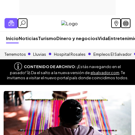
Inicio
Noticias
Turismo
Dinero y negocios
Vida
Entretenim
Terremotos
Lluvias
Hospital Rosales
Empleos El Salvador
CONTENIDO DE ARCHIVO:
¡Estás navegando en el
pasado! 🚀 Da el salto a la nueva versión de
elsalvador.com
. Te
invitamos a visitar el nuevo portal país donde coincidimos todos.