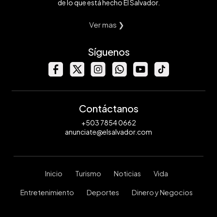
de lo que está hecho El Salvador.
Ver mas ❯
Síguenos
Contáctanos
+503 7854 0662
anunciate@elsalvador.com
Inicio
Turismo
Noticias
Vida
Entretenimiento
Deportes
Dinero y Negocios