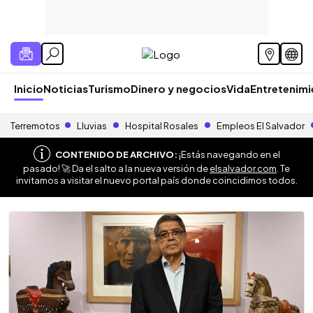
Inicio
Noticias
Turismo
Dinero y negocios
Vida
Entretenim
Terremotos
Lluvias
Hospital Rosales
Empleos El Salvador
CONTENIDO DE ARCHIVO:
¡Estás navegando en el
pasado! 🚀 Da el salto a la nueva versión de
elsalvador.com
. Te
invitamos a visitar el nuevo portal país donde coincidimos todos.