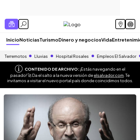
Inicio
Noticias
Turismo
Dinero y negocios
Vida
Entretenim
Terremotos
Lluvias
Hospital Rosales
Empleos El Salvador
CONTENIDO DE ARCHIVO:
¡Estás navegando en el
pasado! 🚀 Da el salto a la nueva versión de
elsalvador.com
. Te
invitamos a visitar el nuevo portal país donde coincidimos todos.