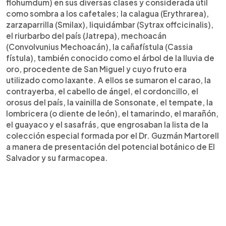
flohumdum) en sus diversas clases y considerada útil
como sombra a los cafetales; la calagua (Erythrarea),
zarzaparrilla (Smilax), liquidámbar (Sytrax offcicinalis),
el riurbarbo del país (Jatrepa), mechoacán
(Convolvunius Mechoacán), la cañafístula (Cassia
fístula), también conocido como el árbol de la lluvia de
oro, procedente de San Miguel y cuyo fruto era
utilizado como laxante. A ellos se sumaron el carao, la
contrayerba, el cabello de ángel, el cordoncillo, el
orosus del país, la vainilla de Sonsonate, el tempate, la
lombricera (o diente de león), el tamarindo, el marañón,
el guayaco y el sasafrás, que engrosaban la lista de la
colección especial formada por el Dr. Guzmán Martorell
a manera de presentación del potencial botánico de El
Salvador y su farmacopea.