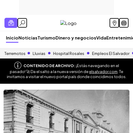
Inicio
Noticias
Turismo
Dinero y negocios
Vida
Entretenim
Terremotos
Lluvias
Hospital Rosales
Empleos El Salvador
CONTENIDO DE ARCHIVO:
¡Estás navegando en el
pasado! 🚀 Da el salto a la nueva versión de
elsalvador.com
. Te
invitamos a visitar el nuevo portal país donde coincidimos todos.