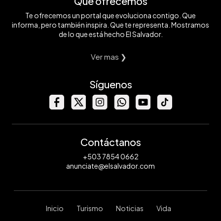
Qué ofrecemos
Te ofrecemos un portal que evoluciona contigo. Que
informa, pero también inspira. Que te representa. Mostramos
de lo que está hecho El Salvador.
Ver mas ❯
Síguenos
Contáctanos
+503 7854 0662
anunciate@elsalvador.com
Inicio
Turismo
Noticias
Vida