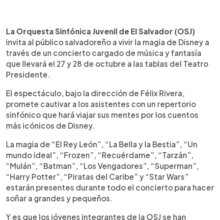
0:00
►
Escuchar artículo
La Orquesta Sinfónica Juvenil de El Salvador (OSJ)
invita al público salvadoreño a vivir la magia de Disney a
través de un concierto cargado de música y fantasía
que llevará el 27 y 28 de octubre a las tablas del Teatro
Presidente.
El espectáculo, bajo la dirección de Félix Rivera,
promete cautivar a los asistentes con un repertorio
sinfónico que hará viajar sus mentes por los cuentos
más icónicos de Disney.
La magia de “El Rey León”, “La Bella y la Bestia”, “Un
mundo ideal”, “Frozen”, “Recuérdame”, “Tarzán”,
“Mulán”, “Batman”, “Los Vengadores”, “Superman”,
“Harry Potter”, “Piratas del Caribe” y “Star Wars”
estarán presentes durante todo el concierto para hacer
soñar a grandes y pequeños.
Y es que los jóvenes integrantes de la OSJ se han