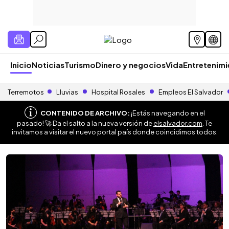
Inicio
Noticias
Turismo
Dinero y negocios
Vida
Entretenim
Terremotos
Lluvias
Hospital Rosales
Empleos El Salvador
CONTENIDO DE ARCHIVO:
¡Estás navegando en el
pasado! 🚀 Da el salto a la nueva versión de
elsalvador.com
. Te
invitamos a visitar el nuevo portal país donde coincidimos todos.