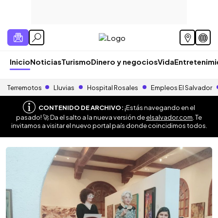
Inicio
Noticias
Turismo
Dinero y negocios
Vida
Entretenim
Terremotos
Lluvias
Hospital Rosales
Empleos El Salvador
CONTENIDO DE ARCHIVO:
¡Estás navegando en el
pasado! 🚀 Da el salto a la nueva versión de
elsalvador.com
. Te
invitamos a visitar el nuevo portal país donde coincidimos todos.