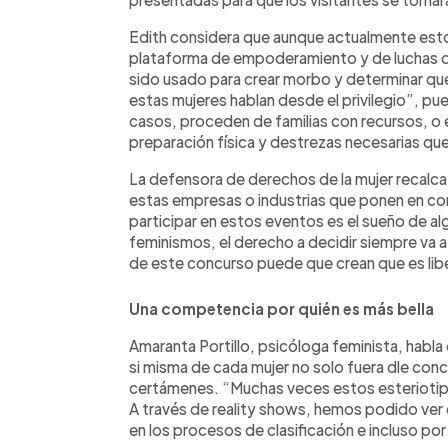
Edith considera que aunque actualmente es
plataforma de empoderamiento y de luchas qu
sido usado para crear morbo y determinar qu
estas mujeres hablan desde el privilegio”, pue
casos, proceden de familias con recursos, o 
preparación física y destrezas necesarias que 
La defensora de derechos de la mujer recalca
estas empresas o industrias que ponen en co
participar en estos eventos es el sueño de al
feminismos, el derecho a decidir siempre va a
de este concurso puede que crean que es lib
Una competencia por quién es más bella
Amaranta Portillo, psicóloga feminista, hab
si misma de cada mujer no solo fuera dle concu
certámenes. “Muchas veces estos esteriotipos 
A través de reality shows, hemos podido ver
en los procesos de clasificación e incluso por