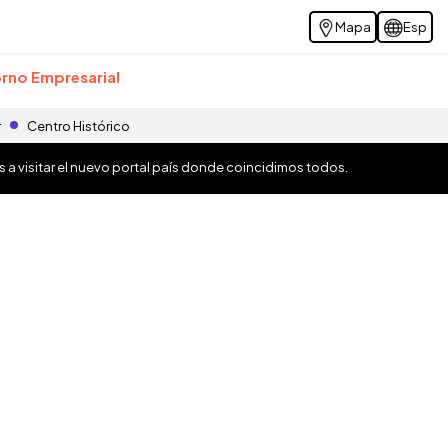
Mapa
Esp
rno Empresarial
r
Centro Histórico
os a visitar el nuevo portal país donde coincidimos todos.