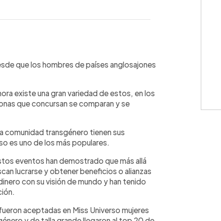
WhatsApp
Copiar link
esde que los hombres de países anglosajones
hora existe una gran variedad de estos, en los
ersonas que concursan se comparan y se
la comunidad transgénero tienen sus
o es uno de los más populares.
estos eventos han demostrado que más allá
uscan lucrarse y obtener beneficios o alianzas
r dinero con su visión de mundo y han tenido
ción.
 fueron aceptadas en Miss Universo mujeres
nero y de talla grande llegaron al top 20 de