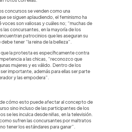
tos concursos se venden como una
e se siguen aplaudiendo, el feminismo ha
é voces son valiosas y cuáles no; “muchas de
s las concursantes, en la mayoría de los
encuentran patrocinios que les aseguran su
debe tener “la reina de la belleza”.
 que la protesta es específicamente contra
mpetencia a las chicas, “reconozco que
gunas mujeres y es válido. Dentro de los
 ser importante, además para ellas ser parte
erador y las empodera”.
la de cómo esto puede afectar al concepto de
rso sino incluso de las participantes de los
se les inculca desde niñas, en la televisión.
 como sufren las concursantes por maltratos
 no tener los estándares para ganar”.