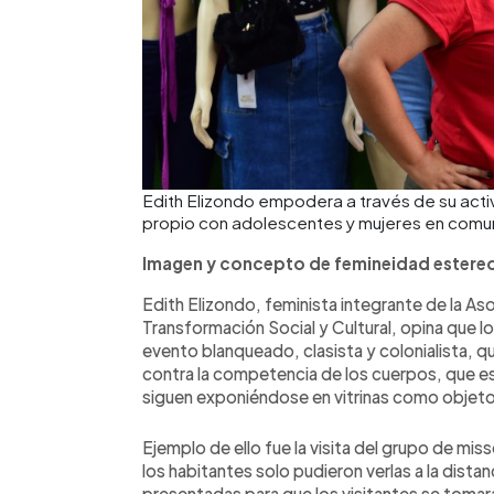
Edith Elizondo empodera a través de su activ
propio con adolescentes y mujeres en com
Imagen y concepto de femineidad estereo
Edith Elizondo, feminista integrante de la Aso
Transformación Social y Cultural, opina que l
evento blanqueado, clasista y colonialista, q
contra la competencia de los cuerpos, que es 
siguen exponiéndose en vitrinas como objet
Ejemplo de ello fue la visita del grupo de miss
los habitantes solo pudieron verlas a la dist
presentadas para que los visitantes se tomará