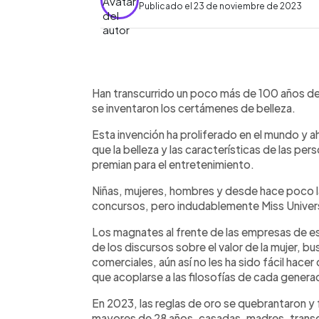
Publicado el 23 de noviembre de 2023
0:00
Facebook
Twitter
►
Escuchar artículo
Han transcurrido un poco más de 100 años d
se inventaron los certámenes de belleza.
Esta invención ha proliferado en el mundo y a
que la belleza y las características de las p
premian para el entretenimiento.
Niñas, mujeres, hombres y desde hace poco 
concursos, pero indudablemente Miss Univers
Los magnates al frente de las empresas de 
de los discursos sobre el valor de la mujer, b
comerciales, aún así no les ha sido fácil hace
que acoplarse a las filosofías de cada genera
En 2023, las reglas de oro se quebrantaron y
mayores de 28 años, casadas, madres, transgé