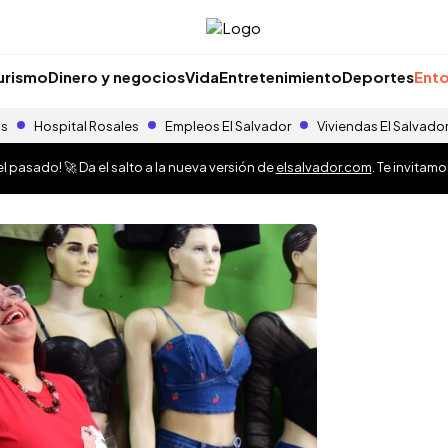
urismo
Dinero y negocios
Vida
Entretenimiento
Deportes
Ento
as
Hospital Rosales
Empleos El Salvador
Viviendas El Salvado
 pasado! 🚀 Da el salto a la nueva versión de
elsalvador.com
. Te invitam