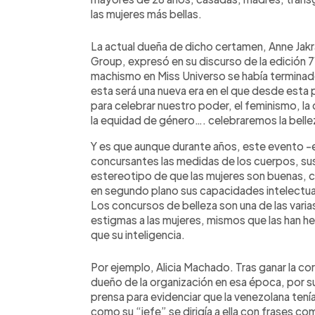
las mujeres más bellas.
La actual dueña de dicho certamen, Anne Jakr
Group, expresó en su discurso de la edición 7
machismo en Miss Universo se había terminado
esta será una nueva era en el que desde est
para celebrar nuestro poder, el feminismo, la d
la equidad de género…. celebraremos la bellez
Y es que aunque durante años, este evento -en
concursantes las medidas de los cuerpos, sus c
estereotipo de que las mujeres son buenas, c
en segundo plano sus capacidades intelectuale
Los concursos de belleza son una de las vari
estigmas a las mujeres, mismos que las han h
que su inteligencia.
Por ejemplo, Alicia Machado. Tras ganar la co
dueño de la organización en esa época, por s
prensa para evidenciar que la venezolana tení
como su “jefe” se dirigía a ella con frases co