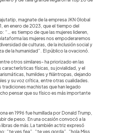
ajutatip, magnate de la empresa JKN Global
1, en enero de 2023, que el tiempo del
: “… es tiempo de que las mujeres lideren,
a plataforma las mujeres nos empoderaremos
iversidad de culturas, de la inclusión social y
a de la humanidad”. El público la ovacionó.
tre otros similares- ha priorizado en las
aracterísticas físicas, su jovialidad, y el
arismáticas, humildes y filántropas, dejando
s y su voz crítica, entre otras cualidades.
as tradiciones machistas que han legado
echo pensar que su físico es más importante
rona en 1996 fue humillada por Donald Trump,
ubir de peso. En una ocasión convocó a la
a libras de más.La también actriz expresó
mo: “te ves fea”, “te ves gorda”, “hola Miss