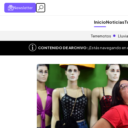
Newsletter
Inicio
Noticias
T
Terremotos
Lluvi
CONTENIDO DE ARCHIVO:
¡Estás navegando en el