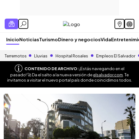
Inicio
Noticias
Turismo
Dinero y negocios
Vida
Entretenim
Terremotos
Lluvias
Hospital Rosales
Empleos El Salvador
CONTENIDO DE ARCHIVO:
¡Estás navegando en el
pasado! 🚀 Da el salto a la nueva versión de
elsalvador.com
. Te
invitamos a visitar el nuevo portal país donde coincidimos todos.