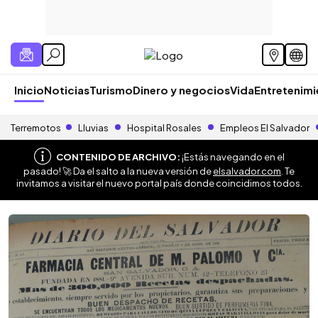
Inicio
Noticias
Turismo
Dinero y negocios
Vida
Entretenim
Terremotos
Lluvias
Hospital Rosales
Empleos El Salvador
CONTENIDO DE ARCHIVO:
¡Estás navegando en el
pasado! 🚀 Da el salto a la nueva versión de
elsalvador.com
. Te
invitamos a visitar el nuevo portal país donde coincidimos todos.