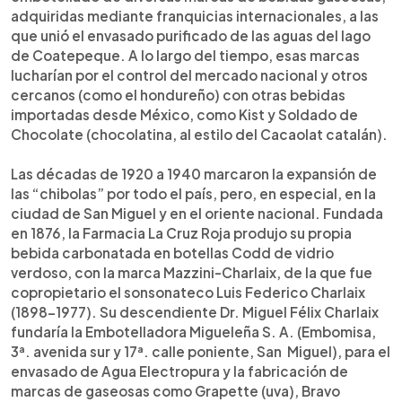
adquiridas mediante franquicias internacionales, a las
que unió el envasado purificado de las aguas del lago
de Coatepeque. A lo largo del tiempo, esas marcas
lucharían por el control del mercado nacional y otros
cercanos (como el hondureño) con otras bebidas
importadas desde México, como Kist y Soldado de
Chocolate (chocolatina, al estilo del Cacaolat catalán).
Las décadas de 1920 a 1940 marcaron la expansión de
las “chibolas” por todo el país, pero, en especial, en la
ciudad de San Miguel y en el oriente nacional. Fundada
en 1876, la Farmacia La Cruz Roja produjo su propia
bebida carbonatada en botellas Codd de vidrio
verdoso, con la marca Mazzini-Charlaix, de la que fue
copropietario el sonsonateco Luis Federico Charlaix
(1898-1977). Su descendiente Dr. Miguel Félix Charlaix
fundaría la Embotelladora Migueleña S. A. (Embomisa,
3ª. avenida sur y 17ª. calle poniente, San Miguel), para el
envasado de Agua Electropura y la fabricación de
marcas de gaseosas como Grapette (uva), Bravo