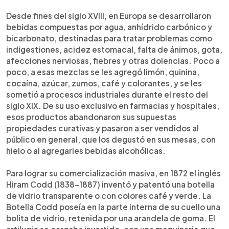
0:00
►
Escuchar artículo
Desde fines del siglo XVIII, en Europa se desarrollaron
bebidas compuestas por agua, anhídrido carbónico y
bicarbonato, destinadas para tratar problemas como
indigestiones, acidez estomacal, falta de ánimos, gota,
afecciones nerviosas, fiebres y otras dolencias. Poco a
poco, a esas mezclas se les agregó limón, quinina,
cocaína, azúcar, zumos, café y colorantes, y se les
sometió a procesos industriales durante el resto del
siglo XIX. De su uso exclusivo en farmacias y hospitales,
esos productos abandonaron sus supuestas
propiedades curativas y pasaron a ser vendidos al
público en general, que los degustó en sus mesas, con
hielo o al agregarles bebidas alcohólicas.
Para lograr su comercialización masiva, en 1872 el inglés
Hiram Codd (1838-1887) inventó y patentó una botella
de vidrio transparente o con colores café y verde. La
Botella Codd poseía en la parte interna de su cuello una
bolita de vidrio, retenida por una arandela de goma. El