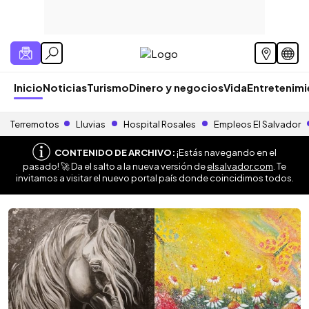
Inicio
Noticias
Turismo
Dinero y negocios
Vida
Entretenim
Terremotos
Lluvias
Hospital Rosales
Empleos El Salvador
CONTENIDO DE ARCHIVO:
¡Estás navegando en el
pasado! 🚀 Da el salto a la nueva versión de
elsalvador.com
. Te
invitamos a visitar el nuevo portal país donde coincidimos todos.