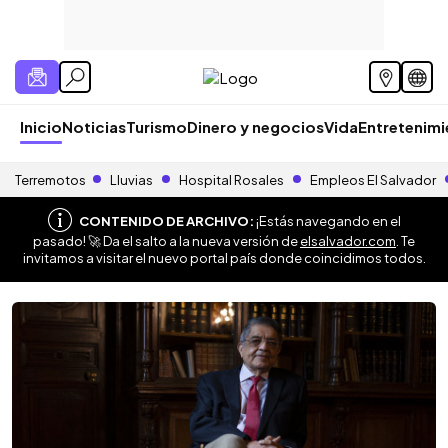
Inicio
Noticias
Turismo
Dinero y negocios
Vida
Entretenim
Terremotos
Lluvias
Hospital Rosales
Empleos El Salvador
CONTENIDO DE ARCHIVO:
¡Estás navegando en el
pasado! 🚀 Da el salto a la nueva versión de
elsalvador.com
. Te
invitamos a visitar el nuevo portal país donde coincidimos todos.