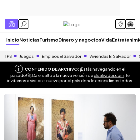
Inicio
Noticias
Turismo
Dinero y negocios
Vida
Entretenim
TPS
Juegos
Empleos El Salvador
Viviendas El Salvador
CONTENIDO DE ARCHIVO:
¡Estás navegando en el
pasado! 🚀 Da el salto a la nueva versión de
elsalvador.com
. Te
invitamos a visitar el nuevo portal país donde coincidimos todos.