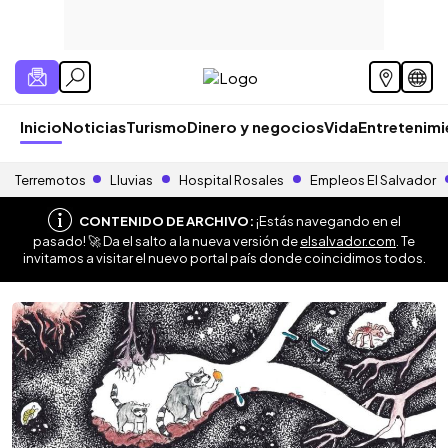
Inicio
Noticias
Turismo
Dinero y negocios
Vida
Entretenim
Terremotos
Lluvias
Hospital Rosales
Empleos El Salvador
CONTENIDO DE ARCHIVO:
¡Estás navegando en el
pasado! 🚀 Da el salto a la nueva versión de
elsalvador.com
. Te
invitamos a visitar el nuevo portal país donde coincidimos todos.