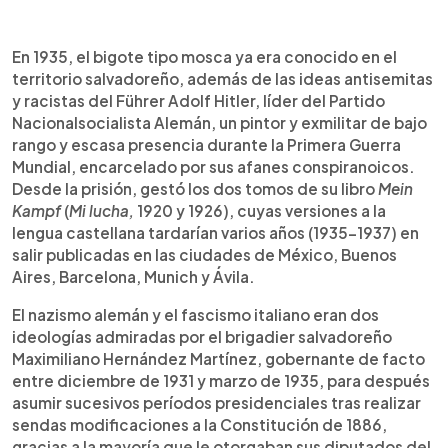
0:00
►
Escuchar artículo
En 1935, el bigote tipo mosca ya era conocido en el
territorio salvadoreño, además de las ideas antisemitas
y racistas del Führer Adolf Hitler, líder del Partido
Nacionalsocialista Alemán, un pintor y exmilitar de bajo
rango y escasa presencia durante la Primera Guerra
Mundial, encarcelado por sus afanes conspiranoicos.
Desde la prisión, gestó los dos tomos de su libro
Mein
Kampf
(
Mi lucha,
1920 y 1926), cuyas versiones a la
lengua castellana tardarían varios años (1935-1937) en
salir publicadas en las ciudades de México, Buenos
Aires, Barcelona, Munich y Ávila.
El nazismo alemán y el fascismo italiano eran dos
ideologías admiradas por el brigadier salvadoreño
Maximiliano Hernández Martínez, gobernante de facto
entre diciembre de 1931 y marzo de 1935, para después
asumir sucesivos períodos presidenciales tras realizar
sendas modificaciones a la Constitución de 1886,
gracias a la mayoría que le otorgaban sus diputados del