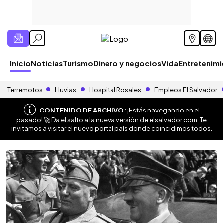
Inicio
Noticias
Turismo
Dinero y negocios
Vida
Entretenim
Terremotos
Lluvias
Hospital Rosales
Empleos El Salvador
CONTENIDO DE ARCHIVO:
¡Estás navegando en el
pasado! 🚀 Da el salto a la nueva versión de
elsalvador.com
. Te
invitamos a visitar el nuevo portal país donde coincidimos todos.