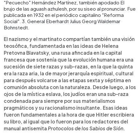
"Pecuecho" Hernández Martínez, también apodado El
brujo de las aguash azhulesh, por su siseo al pronunciar. Fue
publicada en 1932 en el periódico capitalino "Reforma
Social". 3. General Eberhardt Julius Georg Waldemar
Bohnstedt.
El nazismo y el martinato compartían también una visión
teosófica, fundamentada en las ideas de Helena
Pretovna Blavatsky, una rusa afincada en la capital
francesa que sostenía que la evolución humana era una
sucesión de siete razas y sub-razas, en la que la quinta
era la raza aria, la de mayor jerarquía espiritual, cultural
para después volcarse a las etapas sexta y séptima en
comunión absoluta con la naturaleza. Desde luego, a los
ojos de la mística eslava, los judíos eran una sub-raza
condenada para siempre por sus materialismos
pragmáticos y su racionalismo insultante. Esas ideas
fueron fundamentales a la hora de que Hitler escribiera
su libro, al igual que lo fueron para los redactores del
manual antisemita
Protocolos de los Sabios de Sión.