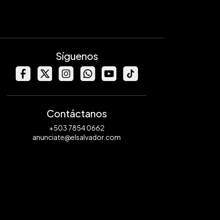
Síguenos
Contáctanos
+503 7854 0662
anunciate@elsalvador.com