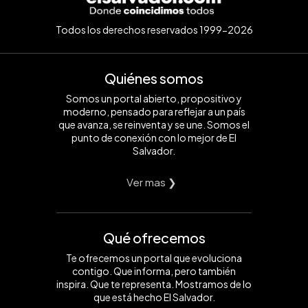
Todos los derechos reservados 1999-2026
Quiénes somos
Somos un portal abierto, propositivo y
moderno, pensado para reflejar a un país
que avanza, se reinventa y se une. Somos el
punto de conexión con lo mejor de El
Salvador.
Ver mas ❯
Qué ofrecemos
Te ofrecemos un portal que evoluciona
contigo. Que informa, pero también
inspira. Que te representa. Mostramos de lo
que está hecho El Salvador.