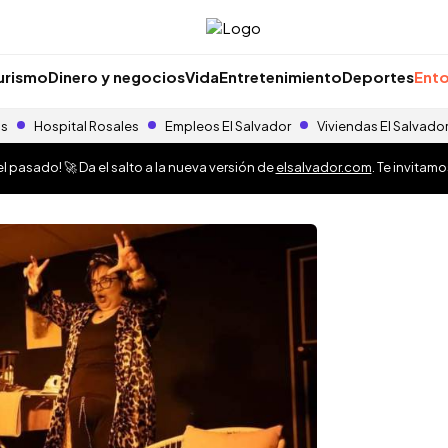
urismo
Dinero y negocios
Vida
Entretenimiento
Deportes
Ento
as
Hospital Rosales
Empleos El Salvador
Viviendas El Salvado
 pasado! 🚀 Da el salto a la nueva versión de
elsalvador.com
. Te invitam