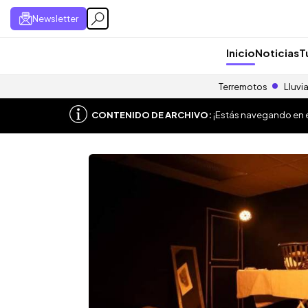
Newsletter
Inicio
Noticias
T
Terremotos
Lluvi
CONTENIDO DE ARCHIVO:
¡Estás navegando en el