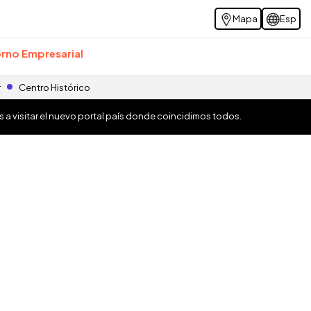
Mapa
Esp
rno Empresarial
r
Centro Histórico
os a visitar el nuevo portal país donde coincidimos todos.