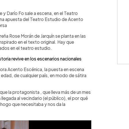
WhatsApp
Copiar link
 y Darío Fo sale a escena, en el Teatro
Una apuesta del Teatro Estudio de Acento
ersa
oreña Rose Morán de Jarquín se planta en las
nspirado en el texto original. Hay que
ados en el teatro estudio.
oria revive en los escenarios nacionales
ctora Acento Escénica, la puesta en escena
a edad, de cualquier país, en modo de sátira
 que la protagonista , que lleva más de un mes
 llegada al vecindario (el público), el por qué
sahogo que necesitaba y nos da la