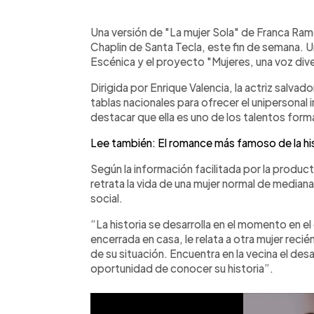
0:00
Facebook
Twitter
►
Escuchar artículo
Una versión de "La mujer Sola" de Franca Rame
Chaplin de Santa Tecla, este fin de semana. 
Escénica y el proyecto "Mujeres, una voz div
Dirigida por Enrique Valencia, la actriz salvad
tablas nacionales para ofrecer el unipersonal i
destacar que ella es uno de los talentos form
Lee también: El romance más famoso de la hist
Según la información facilitada por la produ
retrata la vida de una mujer normal de median
social.
“La historia se desarrolla en el momento en el
encerrada en casa, le relata a otra mujer recién
de su situación. Encuentra en la vecina el de
oportunidad de conocer su historia”.