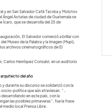
WhatsApp
Copiar link
aval y en San Salvador Café Tacvba y Molotov
uel Ángel Asturias de ciudad de Guatemala se
e Ícaro, que se desarrolla del 25 de
nauguración, El Salvador comenzó a brillar con
del Museo de la Palabra y la Imagen (Mupi),
 los archivos cinematográficos de El
i, Carlos Henríquez Consalvi, en un auditorio
 arquitecto del año
 y durante su discurso se solidarizó con la
s socio-política que aún atraviesan. “…
desarrollando en este país, con la
ngan las posibles primaveras”, fue la frase
l medio local Prensa Libre.