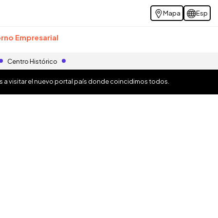
Mapa
Esp
rno Empresarial
Centro Histórico
os a visitar el nuevo portal país donde coincidimos todos.