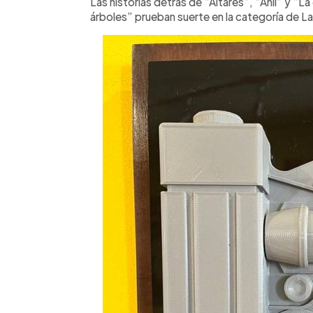
Las historias detrás de “Altares”, “Añil” y “L
árboles” prueban suerte en la categoría de 