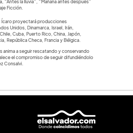
a, “Antes la lluvia”, “Mañana antes después”
je Ficción.
el Ícaro proyectará producciones
os Unidos, Dinamarca, Israel, Irán,
 Chile, Cuba, Puerto Rico, China, Japón,
cia, República Checa, Francia y Bélgica.
os anima a seguir rescatando y conservando
rtalece el compromiso de seguir difundiéndolo
z Consalvi.