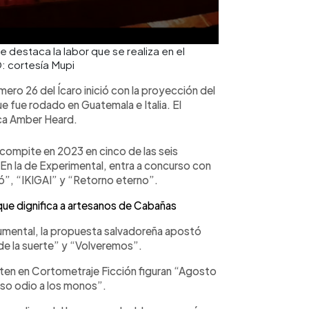
e destaca la labor que se realiza en el
: cortesía Mupi
ero 26 del Ícaro inició con la proyección del
que fue rodado en Guatemala e Italia. El
ica Amber Heard.
 compite en 2023 en cinco de las seis
En la de Experimental, entra a concurso con
inó”, “IKIGAI” y “Retorno eterno”.
ue dignifica a artesanos de Cabañas
umental, la propuesta salvadoreña apostó
 de la suerte” y “Volveremos”.
ten en Cortometraje Ficción figuran “Agosto
eso odio a los monos”.