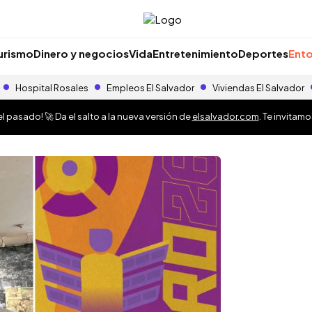
urismo
Dinero y negocios
Vida
Entretenimiento
Deportes
Ento
Hospital Rosales
Empleos El Salvador
Viviendas El Salvador
 pasado! 🚀 Da el salto a la nueva versión de
elsalvador.com
. Te invitam