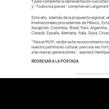
Y para completar la representación cuscatlec
y “Todos los peces” compiten en Largometra
Este año, además de la propuesta regional, 
internacionales procedentes de México, Estad
Kazajistán, Colombia, Brasil, Perú, Argentina,
Canadá, España, Alemania, Italia, Suiza, Croa
“Para el MUPI, recibir este reconocimiento n
nuestro patrimonio cultural, pero a la vez fo
a las nuevas generaciones”, expresó Henríque
REGRESAR A LA PORTADA