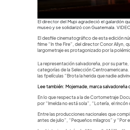
El director del Mupi agradeció el galardón qu
museo y se solidarizó con Guatemala. VIDEO
El desfile cinematográfico de esta edición núm
filme “In the Fire”, del director Conor Allyn, 
largometraje es protagonizado por la polém
La representación salvadoreña, por su parte,
categorías de la Selección Centroamericana. 
las fpelículas “Brota la herida que nadie adiv
Lee también: Mojemade, marca salvadoreña q
En lo que respecta a la de Cortometraje Doc
por “Imelda no está sola”, “Lotería, el rincón
Entre las producciones nacionales que compi
antes de julio”, “Pequeños milagros” y “Por 