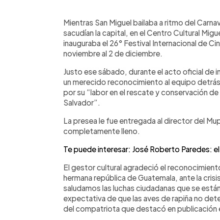
0:00
Facebook
Twitter
►
Escuchar artículo
Mientras San Miguel bailaba a ritmo del Carn
sacudían la capital, en el Centro Cultural Mig
inauguraba el 26° Festival Internacional de Cin
noviembre al 2 de diciembre.
Justo ese sábado, durante el acto oficial de i
un merecido reconocimiento al equipo detrás 
por su “labor en el rescate y conservación de
Salvador”.
La presea le fue entregada al director del Mup
completamente lleno.
Te puede interesar: José Roberto Paredes: el
El gestor cultural agradeció el reconocimiento
hermana república de Guatemala, ante la crisi
saludamos las luchas ciudadanas que se están 
expectativa de que las aves de rapiña no dete
del compatriota que destacó en publicación e