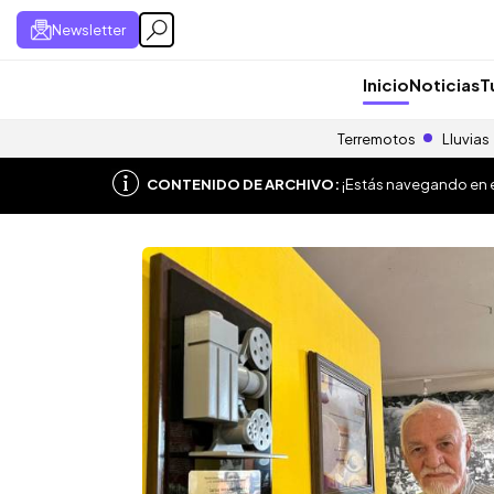
Newsletter
Inicio
Noticias
T
Terremotos
Lluvias
CONTENIDO DE ARCHIVO:
¡Estás navegando en el