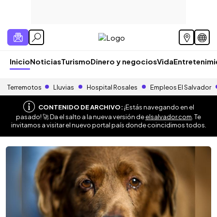
Inicio
Noticias
Turismo
Dinero y negocios
Vida
Entretenim
Terremotos
Lluvias
Hospital Rosales
Empleos El Salvador
CONTENIDO DE ARCHIVO:
¡Estás navegando en el
pasado! 🚀 Da el salto a la nueva versión de
elsalvador.com
. Te
invitamos a visitar el nuevo portal país donde coincidimos todos.