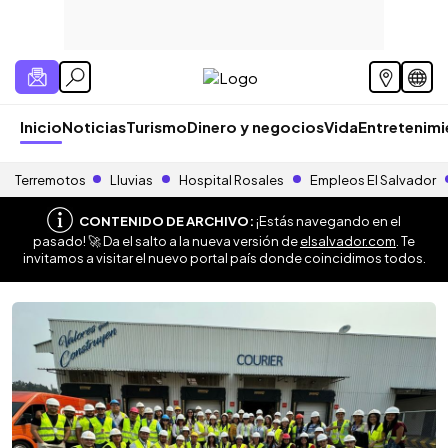
Inicio
Noticias
Turismo
Dinero y negocios
Vida
Entretenim
Terremotos
Lluvias
Hospital Rosales
Empleos El Salvador
CONTENIDO DE ARCHIVO:
¡Estás navegando en el
pasado! 🚀 Da el salto a la nueva versión de
elsalvador.com
. Te
invitamos a visitar el nuevo portal país donde coincidimos todos.