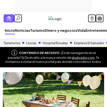
Inicio
Noticias
Turismo
Dinero y negocios
Vida
Entretenim
Terremotos
Lluvias
Hospital Rosales
Empleos El Salvador
CONTENIDO DE ARCHIVO:
¡Estás navegando en el
pasado! 🚀 Da el salto a la nueva versión de
elsalvador.com
. Te
invitamos a visitar el nuevo portal país donde coincidimos todos.